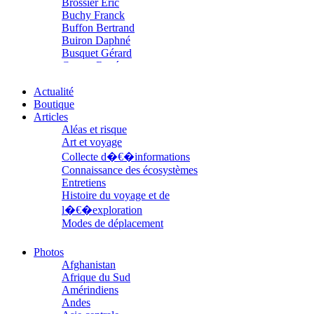
Brossier Éric
Buchy Franck
Buffon Bertrand
Buiron Daphné
Busquet Gérard
Cagnat René
Calonne Marc-Antoine
Calvez Tangi
Actualité
Cann Typhaine
Boutique
Carbonnaux Stéphan
Articles
Caritey Rémi
Aléas et risque
Carrau Noak
Art et voyage
Caufriez Anne
Collecte d�€�informations
Chérel Guillaume
Connaissance des écosystèmes
Chambost Germain
Entretiens
Chapuis Éric
Histoire du voyage et de
Chapuis Amandine
l�€�exploration
Chastel Marie
Modes de déplacement
Chaud Marianne
Parcours
Chenot Philippe
Parcours choisis
Photos
Chicurel Arnaud
Patrimoine
Afghanistan
Clémenceau Adrien
Petite ethnographie
Afrique du Sud
Colonna d’Istria Jérôme
Portraits
Amérindiens
Conesa Gabriel
Questions de survie
Andes
Corazza Pascal
Réflexions