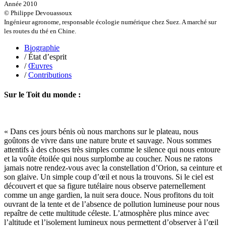
Année 2010
Lobo Éric
© Philippe Devouassoux
Lodoidamba Chadraabalyn
Ingénieur agronome, responsable écologie numérique chez Suez. A marché sur
Loireau Alexis
les routes du thé en Chine.
Loquet Denis
Lutz Philippe
Biographie
Luzzatto-Béjanin Béatrice
/ État d’esprit
Manoukian Patrick
/
Œuvres
Marcel Patrick
/
Contributions
Marthaler Claude
Mathé Brian
Sur le Toit du monde :
Mathieu Sandra
Miollis Bertrand de
Mittelette Eddie
Monchaud Morgan
« Dans ces jours bénis où nous marchons sur le plateau, nous
Mouginet Xavier
goûtons de vivre dans une nature brute et sauvage. Nous sommes
Moullec Christian
attentifs à des choses très simples comme le silence qui nous entoure
Muller Victor
et la voûte étoilée qui nous surplombe au coucher. Nous ne ratons
Neyret Pierre
jamais notre rendez-vous avec la constellation d’Orion, sa ceinture et
Neyroud Michel
son glaive. Un simple coup d’œil et nous la trouvons. Si le ciel est
Nicolas Philippe
découvert et que sa figure tutélaire nous observe paternellement
Niveau Stéphane
comme un ange gardien, la nuit sera douce. Nous profitons du toit
Noacco Cristina
ouvrant de la tente et de l’absence de pollution lumineuse pour nous
Nobili Johanna
repaître de cette multitude céleste. L’atmosphère plus mince avec
Nodet Mariette
l’altitude et l’isolement lumineux nous permettent d’observer à l’œil
Nodet Philippe