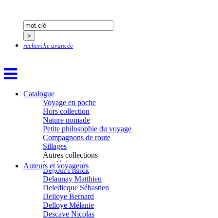
Chapuis Éric
Chapuis Amandine
Chastel Marie
Chaud Marianne
Chenot Philippe
recherche avancée
Chicurel Arnaud
Clémenceau Adrien
Colonna d’Istria Jérôme
Conesa Gabriel
Corazza Pascal
Cotta Jean-Marc
Catalogue
Cousergue Arnaud
Voyage en poche
Crane Adrian
Hors collection
Crane Richard
Nature nomade
Croiziers de Lacvivier Aurélie
Petite philosophie du voyage
Dash Naraa
Compagnons de route
Debove Florence
Sillages
Dectot de Christen Antoine
Autres collections
Dedet Christian
La clé des champs
Auteurs et voyageurs
Degoul Franck
Chemins d’étoiles
Delaunay Matthieu
Visions
Deledicque Sébastien
Delloye Bernard
Delloye Mélanie
Descave Nicolas