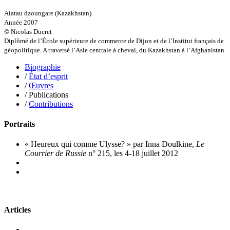
Imhof Valentine
Alatau dzoungare (Kazakhstan).
Jacq Marie-Claire
Année 2007
Jallade Sébastien
© Nicolas Ducret
Janichon Gérard
Diplômé de l’École supérieure de commerce de Dijon et de l’Institut français de
Kerouedan Annie
géopolitique. A traversé l’Asie centrale à cheval, du Kazakhstan à l’Afghanistan.
Klein Julie
Klotz Lætitia
Biographie
Klvana Ilya
/
État d’esprit
Kotry Jérôme
/
Œuvres
La Brosse Gaële de
/ Publications
Labouche Didier
/
Contributions
Lacarrière Jacques
Lacrampe Corine
Portraits
Lagny Laurence
Laheurte Marielle
« Heureux qui comme Ulysse? » par Inna Doulkine,
Le
Lamotte Aymeric de
Courrier de Russie
n° 215, les 4-18 juillet 2012
Lanni Dominique
Lanouguère-Bruneau Virginie
Lantz François
Lautier-Gaud Jean
Le Maître Anne
Leblanc Léopoldine
Articles
Leblay Julien
Lebrun Alain
Lefèvre David