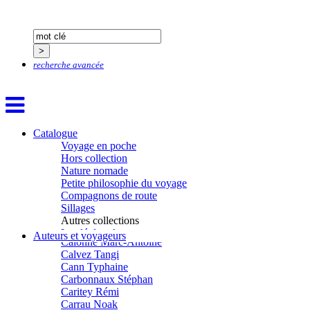
Bluntzer Christophe
Bobin Mathieu
Boch Anne-Laure
Boch Julie
Boclet-Weller Robin
recherche avancée
Boillot Henri
Bonnem Éric
Boudart Jean-Louis
Bougault Laurence
Boulnois Lucette
Bourgault Pierrick
Catalogue
Brès Justine
Voyage en poche
Brès Romain
Hors collection
Brossier Éric
Nature nomade
Buchy Franck
Petite philosophie du voyage
Buffon Bertrand
Compagnons de route
Buiron Daphné
Sillages
Busquet Gérard
Autres collections
Cagnat René
La clé des champs
Auteurs et voyageurs
Calonne Marc-Antoine
Chemins d’étoiles
Calvez Tangi
Visions
Cann Typhaine
Carbonnaux Stéphan
Caritey Rémi
Carrau Noak