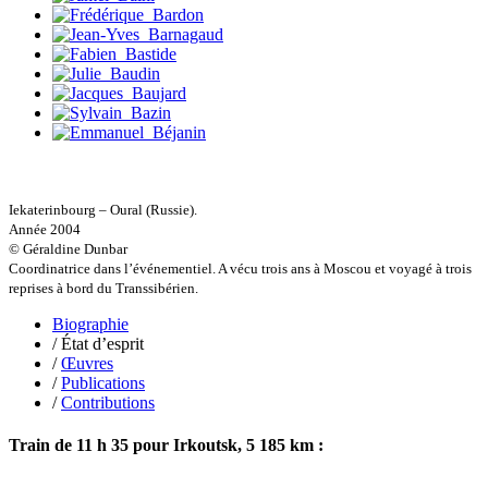
Jacq Marie-Claire
Jallade Sébastien
Janichon Gérard
Kerouedan Annie
Klein Julie
Klotz Lætitia
Klvana Ilya
Kotry Jérôme
La Brosse Gaële de
Labouche Didier
Lacarrière Jacques
Iekaterinbourg – Oural (Russie).
Lacrampe Corine
Année 2004
Lagny Laurence
© Géraldine Dunbar
Laheurte Marielle
Coordinatrice dans l’événementiel. A vécu trois ans à Moscou et voyagé à trois
Lamotte Aymeric de
reprises à bord du Transsibérien.
Lanni Dominique
Biographie
Lanouguère-Bruneau Virginie
/ État d’esprit
Lantz François
/
Œuvres
Lautier-Gaud Jean
/
Publications
Le Maître Anne
/
Contributions
Leblanc Léopoldine
Leblay Julien
Lebrun Alain
Train de 11 h 35 pour Irkoutsk, 5 185 km :
Lefèvre David
Lelièvre Olivier