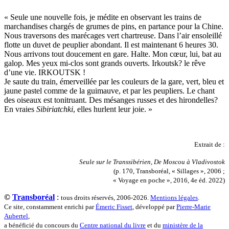
Lemire Olivier
Lemonnier Philippe
« Seule une nouvelle fois, je médite en observant les trains de
Lobo Éric
marchandises chargés de grumes de pins, en partance pour la Chine.
Lodoidamba Chadraabalyn
Nous traversons des marécages vert chartreuse. Dans l’air ensoleillé
Loireau Alexis
flotte un duvet de peuplier abondant. Il est maintenant 6 heures 30.
Loquet Denis
Nous arrivons tout doucement en gare. Halte. Mon cœur, lui, bat au
Lutz Philippe
galop. Mes yeux mi-clos sont grands ouverts. Irkoutsk? le rêve
Luzzatto-Béjanin Béatrice
d’une vie. IRKOUTSK !
Manoukian Patrick
Je saute du train, émerveillée par les couleurs de la gare, vert, bleu et
Marcel Patrick
jaune pastel comme de la guimauve, et par les peupliers. Le chant
Marthaler Claude
des oiseaux est tonitruant. Des mésanges russes et des hirondelles?
Mathé Brian
En vraies
Sibiriatchki
, elles hurlent leur joie. »
Mathieu Sandra
Miollis Bertrand de
Mittelette Eddie
Extrait de :
Monchaud Morgan
Mouginet Xavier
Seule sur le Transsibérien, De Moscou à Vladivostok
Moullec Christian
(p. 170, Transboréal, « Sillages », 2006 ;
Muller Victor
« Voyage en poche », 2016, 4e éd. 2022)
Neyret Pierre
Neyroud Michel
©
Transboréal
:
tous droits réservés, 2006-2026.
Mentions légales
.
Nicolas Philippe
Ce site, constamment enrichi par
Émeric Fisset
, développé par
Pierre-Marie
Niveau Stéphane
Aubertel
,
Noacco Cristina
a bénéficié du concours du
Centre national du livre
et du
ministère de la
Nobili Johanna