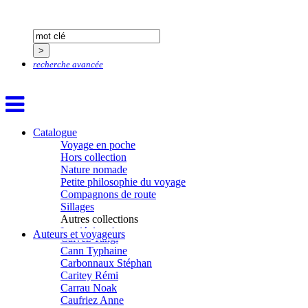
Bobin Mathieu
Boch Anne-Laure
Boch Julie
Boclet-Weller Robin
Boillot Henri
recherche avancée
Bonnem Éric
Boudart Jean-Louis
Bougault Laurence
Boulnois Lucette
Bourgault Pierrick
Brès Justine
Catalogue
Brès Romain
Voyage en poche
Brossier Éric
Hors collection
Buchy Franck
Nature nomade
Buffon Bertrand
Petite philosophie du voyage
Buiron Daphné
Compagnons de route
Busquet Gérard
Sillages
Cagnat René
Autres collections
Calonne Marc-Antoine
La clé des champs
Auteurs et voyageurs
Calvez Tangi
Chemins d’étoiles
Cann Typhaine
Visions
Carbonnaux Stéphan
Caritey Rémi
Carrau Noak
Caufriez Anne