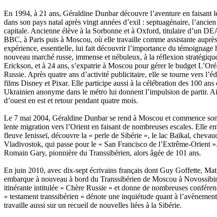
Lemire Olivier
En 1994, à 21 ans, Géraldine Dunbar découvre l’aventure en faisant le
Lemonnier Philippe
dans son pays natal après vingt années d’exil : septuagénaire, l’ancien f
Lobo Éric
capitale. Ancienne élève à la Sorbonne et à Oxford, titulaire d’un DEA
Lodoidamba Chadraabalyn
BBC, à Paris puis à Moscou, où elle travaille comme assistante auprès
Loireau Alexis
expérience, essentielle, lui fait découvrir l’importance du témoignage
Loquet Denis
nouveau marché russe, immense et nébuleux, à la réflexion stratégiqu
Lutz Philippe
Erickson, et à 24 ans, s’expatrie à Moscou pour gérer le budget L’Oréa
Luzzatto-Béjanin Béatrice
Russie. Après quatre ans d’activité publicitaire, elle se tourne vers l’
Manoukian Patrick
films Disney et Pixar. Elle participe aussi à la célébration des 100 a
Marcel Patrick
Ukrainien anonyme dans le métro lui donnent l’impulsion de partir. Ain
Marthaler Claude
d’ouest en est et retour pendant quatre mois.
Mathé Brian
Mathieu Sandra
Le 7 mai 2004, Géraldine Dunbar se rend à Moscou et commence son av
Miollis Bertrand de
lente migration vers l’Orient en faisant de nombreuses escales. Elle emp
Mittelette Eddie
fleuve Ienisseï, découvre la « perle de Sibérie », le lac Baïkal, cheva
Monchaud Morgan
Vladivostok, qui passe pour le « San Francisco de l’Extrême-Orient ».
Mouginet Xavier
Romain Gary, pionnière du Transsibérien, alors âgée de 101 ans.
Moullec Christian
Muller Victor
En juin 2010, avec dix-sept écrivains français dont Guy Goffette, M
Neyret Pierre
embarque à nouveau à bord du Transsibérien de Moscou à Novossibirsk,
Neyroud Michel
itinérante intitulée « Chère Russie » et donne de nombreuses conférenc
Nicolas Philippe
« testament transsibérien » dénote une inquiétude quant à l’avènement 
Niveau Stéphane
travaille aussi sur un recueil de nouvelles liées à la Sibérie.
Noacco Cristina
Nobili Johanna