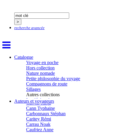
Bobin Mathieu
Boch Anne-Laure
Boch Julie
Boclet-Weller Robin
Boillot Henri
recherche avancée
Bonnem Éric
Boudart Jean-Louis
Bougault Laurence
Boulnois Lucette
Bourgault Pierrick
Brès Justine
Catalogue
Brès Romain
Voyage en poche
Brossier Éric
Hors collection
Buchy Franck
Nature nomade
Buffon Bertrand
Petite philosophie du voyage
Buiron Daphné
Compagnons de route
Busquet Gérard
Sillages
Cagnat René
Autres collections
Calonne Marc-Antoine
La clé des champs
Auteurs et voyageurs
Calvez Tangi
Chemins d’étoiles
Cann Typhaine
Visions
Carbonnaux Stéphan
Caritey Rémi
Carrau Noak
Caufriez Anne