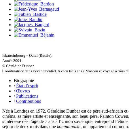
Jacq Marie-Claire
Jallade Sébastien
Janichon Gérard
Kerouedan Annie
Klein Julie
Klotz Lætitia
Klvana Ilya
Kotry Jérôme
La Brosse Gaële de
Labouche Didier
Lacarrière Jacques
Iekaterinbourg – Oural (Russie).
Lacrampe Corine
Année 2004
Lagny Laurence
© Géraldine Dunbar
Laheurte Marielle
Coordinatrice dans l’événementiel. A vécu trois ans à Moscou et voyagé à trois re
Lamotte Aymeric de
Biographie
Lanni Dominique
/
État d’esprit
Lanouguère-Bruneau Virginie
/
Œuvres
Lantz François
/
Publications
Lautier-Gaud Jean
/
Contributions
Le Maître Anne
Leblanc Léopoldine
Née à Londres en 1972, Géraldine Dunbar est de père sud-africain et de
Leblay Julien
cinéma, sa mère artiste et enseignante, son beau-père, Painton Cowen,
Lebrun Alain
s’intéresse dès l’âge de 7 ans à l’Union soviétique, entreprend l’étude
Lefèvre David
séjour de deux mois dans une
kommunalka
, un appartement communaut
Lelièvre Olivier