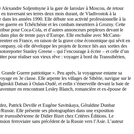
e Alexandre Soljenitsyne à la gare de Iaroslav à Moscou, de retour
n, en traversant ses terres deux mois durant, de Vladivostok à la
 dans les années 1990. Elle débute son activité professionnelle à la
ère guerre en Tchétchénie et les combats meurtriers à Grozny. Cette
ontribue pour Coca-Cola, et d’autres annonceurs perplexes devant le
s dans plus de trente pays d’Europe. Elle enchaîne avec McCann-
rentrer en France, en raison de la grave crise économique qui sévit en
Company, où elle développe les projets de licence liés aux sorties des
hotoreporter Stanley Greene – qui l’encourage à écrire – et celle d’un
tter pour réaliser son vieux rêve : voyager à bord du Transsibérien,
 Grande Guerre patriotique ». Peu après, la voyageuse entame sa
voyage en 3e classe. Elle arpente les villages de Sibérie, navigue sur le
volginskii Datsan à Oulan-Oudé, et enfin s’émerveille devant la baie de
n aventure en rencontrant Lesley Blanch, romancière et ex-épouse de
dez, Patrick Deville et Eugène Savitskaya, Géraldine Dunbar
/Russie. Elle présente ses photographies dans une exposition
te transsibérienne
de Didier Bizet chez Critères Éditions. Le
sion ferroviaire sans précédent de la Russie vers l’Asie. L’auteur