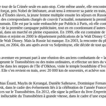
 tour de la Crimée seule en auto-stop. Cette même année, elle rencontr
orçat, prix Nobel de littérature, avait tenu à retrouver sa patrie en trai
 d’Études slaves, la jeune femme multiplie ensuite les séjours en Russie
 des correspondants chargés de couvrir l’actualité, notamment la premi
 humain. Elle est par la suite embauchée par Publicis à Paris, où elle c
e de la première campagne publicitaire, tout en en coordonnant d’autre
l, dans un marché en pleine expansion. En 1999, elle est contrainte de 
édition et rejoint en 2000 le département publications de la Walt Disney 
ns de Walt Disney. Mais la Russie lui manque. En 2003, la rencontre du p
si, en 2004, dix ans après avoir vu Soljenitsyne, elle décide de tout qui
enture en prenant part à une réunion des anciens combattants de « la
runte le Transsibérien ou des trains ordinaires, et effectue un tiers du 
uche dans les steppes de l’île d’Olkhon, visite le temple bouddhiste d’I
 Elle s’en revient en train, avec 20 000 km de souvenirs, et achève so
athias Énard, Maylis de Kerangal, Danièle Sallenave, Dominique Fernan
 dans le cadre des événements liés à la célébration de l’année France
es sur le Transsibérien. En 2012, elle signe la préface du livre
Emprein
inéluctable du Transsibérien à grande vitesse, dans le cadre d’une expan