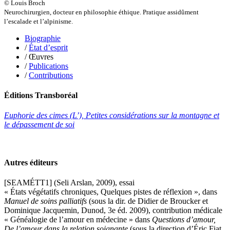
Halluin Bruno d’
© Louis Broch
Hardivilliers Albéric d’
Neurochirurgien, docteur en philosophie éthique. Pratique assidûment
Harvey James
l’escalade et l’alpinisme.
Heimburger Mario
Hervouët Tifenn
Biographie
Houdaille Christophe
/
État d’esprit
Hussain Fawaz
/ Œuvres
Hussenet Emmanuel
/
Publications
Imhof Valentine
/
Contributions
Jacq Marie-Claire
Jallade Sébastien
Éditions Transboréal
Janichon Gérard
Kerouedan Annie
Euphorie des cimes (L’), Petites considérations sur la montagne et
Klein Julie
le dépassement de soi
Klotz Lætitia
Klvana Ilya
Kotry Jérôme
La Brosse Gaële de
Autres éditeurs
Labouche Didier
Lacarrière Jacques
[SEAMÉTT1] (Seli Arslan, 2009), essai
Lacrampe Corine
« États végétatifs chroniques, Quelques pistes de réflexion », dans
Lagny Laurence
Manuel de soins palliatifs
(sous la dir. de Didier de Broucker et
Laheurte Marielle
Dominique Jacquemin, Dunod, 3e éd. 2009), contribution médicale
Lamotte Aymeric de
« Généalogie de l’amour en médecine » dans
Questions d’amour,
Lanni Dominique
De l’amour dans la relation soignante
(sous la direction d’Éric Fiat