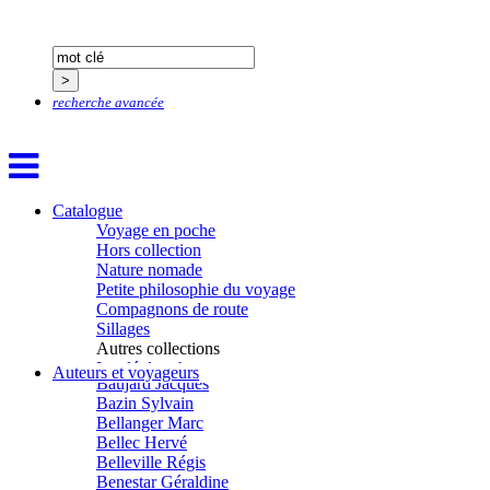
Adjemian David
Alaux Marc
Allaert Lodewijk
Allano Joël
Allix Stéphane
recherche avancée
Apprill Christophe
Ardillier-Carras Françoise
Arnould Jacques
Arseniev Vladimir
Aubertel Pierre-Marie
Béjanin Emmanuel
Catalogue
Bérard Géraldine
Voyage en poche
Baldit de Barral Siméon
Hors collection
Balen Noël
Nature nomade
Balhi Jamel
Petite philosophie du voyage
Bardon Frédérique
Compagnons de route
Barnagaud Jean-Yves
Sillages
Bastide Fabien
Autres collections
Baudin Julie
La clé des champs
Auteurs et voyageurs
Baujard Jacques
Chemins d’étoiles
Bazin Sylvain
Visions
Bellanger Marc
Bellec Hervé
Belleville Régis
Benestar Géraldine