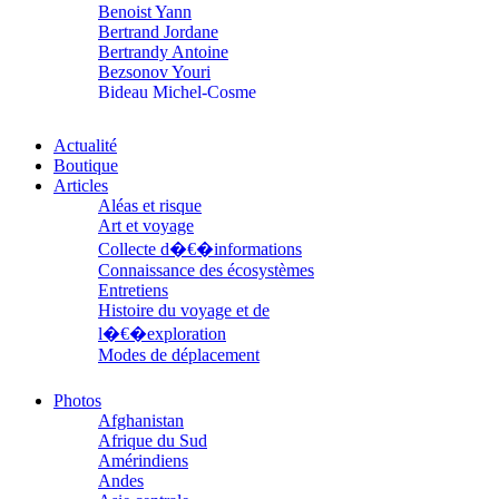
Benoist Yann
Bertrand Jordane
Bertrandy Antoine
Bezsonov Youri
Bideau Michel-Cosme
Billard Yannick
Blanchet Anne-Lise
Actualité
Bluntzer Christophe
Boutique
Bobin Mathieu
Articles
Boch Anne-Laure
Aléas et risque
Boch Julie
Art et voyage
Boclet-Weller Robin
Collecte d�€�informations
Boillot Henri
Connaissance des écosystèmes
Bonnem Éric
Entretiens
Boudart Jean-Louis
Histoire du voyage et de
Bougault Laurence
Boulnois Lucette
l�€�exploration
Bourgault Pierrick
Modes de déplacement
Brès Justine
Parcours
Brès Romain
Parcours choisis
Photos
Brossier Éric
Patrimoine
Afghanistan
Buchy Franck
Petite ethnographie
Afrique du Sud
Buffon Bertrand
Portraits
Amérindiens
Buiron Daphné
Questions de survie
Andes
Busquet Gérard
Réflexions