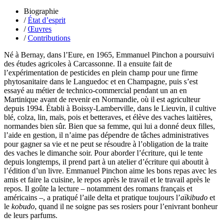
Peltier Julien
Pinchon Emmanuel
Biographie
Pitiot Michaël
/
État d’esprit
Pitras Olivier
/
Œuvres
Plane Alice
/
Contributions
Poncet Sally
Né à Bernay, dans l’Eure, en 1965, Emmanuel Pinchon a poursuivi
Poncins Gontran de
des études agricoles à Carcassonne. Il a ensuite fait de
Poulle Marie-Lazarine
l’expérimentation de pesticides en plein champ pour une firme
Poussin Alexandre
phytosanitaire dans le Languedoc et en Champagne, puis s’est
Prjevalski Nikolaï
essayé au métier de technico-commercial pendant un an en
Quierzy Pauline
Martinique avant de revenir en Normandie, où il est agriculteur
Raffard Matthieu
depuis 1994. Établi à Boissy-Lamberville, dans le Lieuvin, il cultive
Rasse Rémy
blé, colza, lin, maïs, pois et betteraves, et élève des vaches laitières,
Ravel Patrice de
normandes bien sûr. Bien que sa femme, qui lui a donné deux filles,
Revel Luc de
l’aide en gestion, il n’aime pas dépendre de tâches administratives
Ripart Jacqueline
pour gagner sa vie et ne peut se résoudre à l’obligation de la traite
Rizzato Tullio
des vaches le dimanche soir. Pour aborder l’écriture, qui le tente
Rochez Carine
depuis longtemps, il prend part à un atelier d’écriture qui aboutit à
Rondón Analía
l’édition d’un livre. Emmanuel Pinchon aime les bons repas avec les
Roperch Aurélie
amis et faire la cuisine, le repos après le travail et le travail après le
Roux Baptiste
repos. Il goûte la lecture – notamment des romans français et
Sablé Erik
américains –, a pratiqué l’aile delta et pratique toujours l’
aïkibudo
et
Saint-Loup
le
kobudo
, quand il ne soigne pas ses rosiers pour l’enivrant bonheur
Salon Olivier
de leurs parfums.
Sapin-Defour Cédric