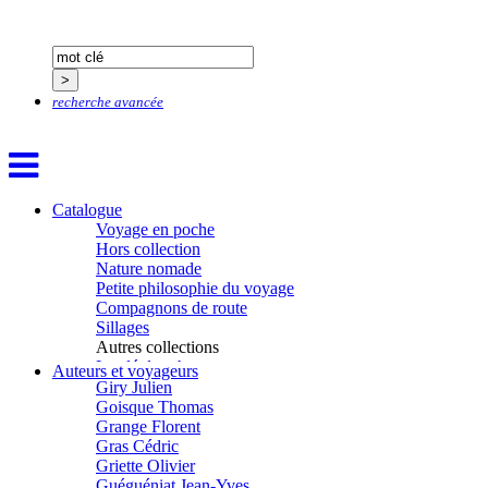
Figueras Raymond
Fisset Émeric
Fisset Christine
FitzGerald Edward
Fontaine Benoît
recherche avancée
Foucard Marie
Fradin Patrick
Fraisse Thomas
François Valérie
Fuligni Bruno
Catalogue
Gana Frédéric
Voyage en poche
Garcia Antoine
Hors collection
Garde François
Nature nomade
Gaullier Tanneguy
Petite philosophie du voyage
Gauthier Yves
Compagnons de route
Gemme Pierre
Sillages
Gendre Florence
Autres collections
Georis Stéphane
La clé des champs
Gilbert Frédéric
Auteurs et voyageurs
Chemins d’étoiles
Giry Julien
Visions
Goisque Thomas
Grange Florent
Gras Cédric
Griette Olivier
Guéguéniat Jean-Yves