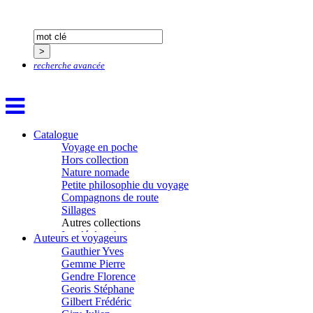
Dubois-Tartacap Nicole
Ducret Nicolas
Dugast Stéphane
Dunbar Géraldine
Edwards Richard
recherche avancée
Figueras Raymond
Fisset Émeric
Fisset Christine
FitzGerald Edward
Fontaine Benoît
Catalogue
Foucard Marie
Voyage en poche
Fradin Patrick
Hors collection
Fraisse Thomas
Nature nomade
François Valérie
Petite philosophie du voyage
Fuligni Bruno
Compagnons de route
Gana Frédéric
Sillages
Garcia Antoine
Autres collections
Garde François
La clé des champs
Auteurs et voyageurs
Gaullier Tanneguy
Chemins d’étoiles
Gauthier Yves
Visions
Gemme Pierre
Gendre Florence
Georis Stéphane
Gilbert Frédéric