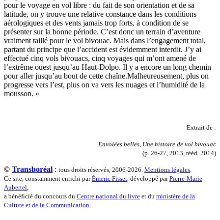
Roux Baptiste
pour le voyage en vol libre : du fait de son orientation et de sa
Sablé Erik
latitude, on y trouve une relative constance dans les conditions
Saint-Loup
aérologiques et des vents jamais trop forts, à condition de se
Salon Olivier
présenter sur la bonne période. C’est donc un terrain d’aventure
Sapin-Defour Cédric
vraiment taillé pour le vol bivouac. Mais dans l’engagement total,
Sattler Alexandre
partant du principe que l’accident est évidemment interdit. J’y ai
Sauquet Michel
effectué cinq vols bivouacs, cinq voyages qui m’ont amené de
Sauve Philippe
l’extrême ouest jusqu’au Haut-Dolpo. Il y a encore un long chemin
Shipton Eric
pour aller jusqu’au bout de cette chaîne.Malheureusement, plus on
Sibony Julie
progresse vers l’est, plus on va vers les nuages et l’humidité de la
Sokpakbaïev Berdibek
mousson. »
Soleilhavoup François
Squillace Sophie
Stuck Hudson
Extrait de :
Sylvestre Françoise
Tardieu Marc
Envolées belles, Une histoire de vol bivouac
Terrisse Marc
(p. 26-27, 2013, rééd. 2014)
Tesson Sylvain
Thevenet Jacqueline
©
Transboréal
:
tous droits réservés, 2006-2026.
Mentions légales
.
Touboul Marion
Ce site, constamment enrichi par
Émeric Fisset
, développé par
Pierre-Marie
Toumanov Vadim
Aubertel
,
Trouplin Boris
a bénéficié du concours du
Centre national du livre
et du
ministère de la
Troussier Virginie
Culture et de la Communication
.
Tuilier Romain
Tulane Fabrice