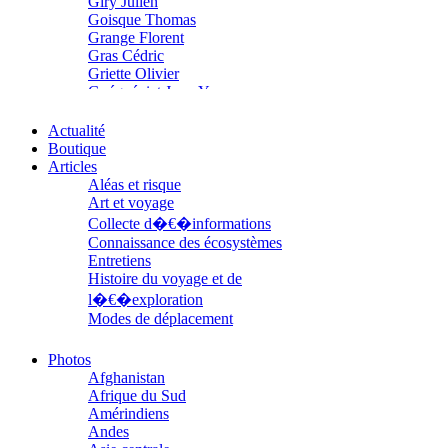
Giry Julien
Goisque Thomas
Grange Florent
Gras Cédric
Griette Olivier
Guéguéniat Jean-Yves
Guerrier Gérard
Guillemot Agnès
Actualité
Guillotel Pierre-Antoine
Boutique
Guyon Élizabeth
Articles
Haegy Jean-Marie
Aléas et risque
Hafez Kim
Art et voyage
Halluin Bruno d’
Collecte d�€�informations
Hardivilliers Albéric d’
Connaissance des écosystèmes
Harvey James
Entretiens
Heimburger Mario
Histoire du voyage et de
Hervouët Tifenn
l�€�exploration
Houdaille Christophe
Modes de déplacement
Hussain Fawaz
Parcours
Hussenet Emmanuel
Parcours choisis
Photos
Imhof Valentine
Patrimoine
Afghanistan
Jacq Marie-Claire
Petite ethnographie
Afrique du Sud
Jallade Sébastien
Portraits
Amérindiens
Janichon Gérard
Questions de survie
Andes
Kerouedan Annie
Réflexions