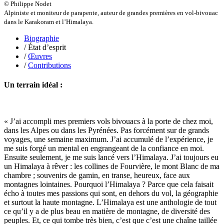
Pacquier Thierry
© Philippe Nodet
Pajetnov Valentin
Alpiniste et moniteur de parapente, auteur de grandes premières en vol-bivouac
Pastureau Jean
dans le Karakoram et l’Himalaya.
Pavie Auguste
Biographie
Pelcat Armelle
/ État d’esprit
Peltier Julien
/
Œuvres
Pinchon Emmanuel
/
Contributions
Pitiot Michaël
Pitras Olivier
Plane Alice
Un terrain idéal :
Poncet Sally
Poncins Gontran de
Poulle Marie-Lazarine
Poussin Alexandre
« J’ai accompli mes premiers vols bivouacs à la porte de chez moi,
Prjevalski Nikolaï
dans les Alpes ou dans les Pyrénées. Pas forcément sur de grands
Quierzy Pauline
voyages, une semaine maximum. J’ai accumulé de l’expérience, je
Raffard Matthieu
me suis forgé un mental en engrangeant de la confiance en moi.
Rasse Rémy
Ensuite seulement, je me suis lancé vers l’Himalaya. J’ai toujours eu
Ravel Patrice de
un Himalaya à rêver : les collines de Fourvière, le mont Blanc de ma
Revel Luc de
chambre ; souvenirs de gamin, en transe, heureux, face aux
Ripart Jacqueline
montagnes lointaines. Pourquoi l’Himalaya ? Parce que cela faisait
Rizzato Tullio
écho à toutes mes passions qui sont, en dehors du vol, la géographie
Rochez Carine
et surtout la haute montagne. L’Himalaya est une anthologie de tout
Rondón Analía
ce qu’il y a de plus beau en matière de montagne, de diversité des
Roperch Aurélie
peuples. Et, ce qui tombe très bien, c’est que c’est une chaîne taillée