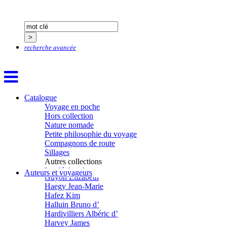
Fuligni Bruno
Gana Frédéric
Garcia Antoine
Garde François
Gaullier Tanneguy
recherche avancée
Gauthier Yves
Gemme Pierre
Gendre Florence
Georis Stéphane
Gilbert Frédéric
Giry Julien
Catalogue
Goisque Thomas
Voyage en poche
Grange Florent
Hors collection
Gras Cédric
Nature nomade
Griette Olivier
Petite philosophie du voyage
Guéguéniat Jean-Yves
Compagnons de route
Guerrier Gérard
Sillages
Guillemot Agnès
Autres collections
Guillotel Pierre-Antoine
La clé des champs
Auteurs et voyageurs
Guyon Élizabeth
Chemins d’étoiles
Haegy Jean-Marie
Visions
Hafez Kim
Halluin Bruno d’
Hardivilliers Albéric d’
Harvey James