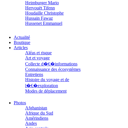
Heimburger Mario
Hervouët Tifenn
Houdaille Christophe
Hussain Fawaz
Hussenet Emmanuel
Imhof Valentine
Jacq Marie-Claire
Actualité
Jallade Sébastien
Boutique
Janichon Gérard
Articles
Kerouedan Annie
Aléas et risque
Klein Julie
Art et voyage
Klotz Lætitia
Collecte d�€�informations
Klvana Ilya
Connaissance des écosystèmes
Kotry Jérôme
Entretiens
La Brosse Gaële de
Histoire du voyage et de
Labouche Didier
Lacarrière Jacques
l�€�exploration
Lacrampe Corine
Modes de déplacement
Lagny Laurence
Parcours
Laheurte Marielle
Parcours choisis
Photos
Lamotte Aymeric de
Patrimoine
Afghanistan
Lanni Dominique
Petite ethnographie
Afrique du Sud
Lanouguère-Bruneau Virginie
Portraits
Amérindiens
Lantz François
Questions de survie
Andes
Lautier-Gaud Jean
Réflexions