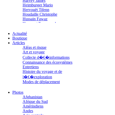
Harvey James
Heimburger Mario
Hervouët Tifenn
Houdaille Christophe
Hussain Fawaz
Hussenet Emmanuel
Imhof Valentine
Jacq Marie-Claire
Actualité
Jallade Sébastien
Boutique
Janichon Gérard
Articles
Kerouedan Annie
Aléas et risque
Klein Julie
Art et voyage
Klotz Lætitia
Collecte d�€�informations
Klvana Ilya
Connaissance des écosystèmes
Kotry Jérôme
Entretiens
La Brosse Gaële de
Histoire du voyage et de
Labouche Didier
l�€�exploration
Lacarrière Jacques
Modes de déplacement
Lacrampe Corine
Parcours
Lagny Laurence
Parcours choisis
Photos
Laheurte Marielle
Patrimoine
Afghanistan
Lamotte Aymeric de
Petite ethnographie
Afrique du Sud
Lanni Dominique
Portraits
Amérindiens
Lanouguère-Bruneau Virginie
Questions de survie
Andes
Lantz François
Réflexions