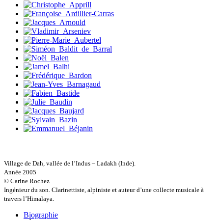
Sylvestre Françoise
Tardieu Marc
Terrisse Marc
Tesson Sylvain
Thevenet Jacqueline
Touboul Marion
Toumanov Vadim
Trouplin Boris
Troussier Virginie
Tuilier Romain
Tulane Fabrice
Tzapoff Antoine
Ujfalvy-Bourdon Marie de
Urbain Jean-Didier
Valéry Philippe
Valentin Jean-Pierre
Valverde Benjamin
Vayron Isabelle
Village de Dah, vallée de l’Indus – Ladakh (Inde).
Vayron Xavier
Année 2005
Vera Siphay
© Carine Rochez
Victor Daphné
Ingénieur du son. Clarinettiste, alpiniste et auteur d’une collecte musicale à
Victor Paul-Émile
travers l’Himalaya.
Victor Stéphane
Vignon Vincent
Biographie
Villemagne François-Xavier de