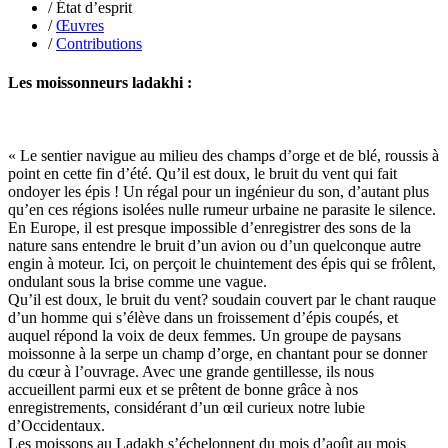
/ État d’esprit
Weill-Parot Nicolas
/
Œuvres
Weis Robert
/
Contributions
Yger Yves
Zénon Sophie
Les moissonneurs ladakhi :
« Le sentier navigue au milieu des champs d’orge et de blé, roussis à
point en cette fin d’été. Qu’il est doux, le bruit du vent qui fait
ondoyer les épis ! Un régal pour un ingénieur du son, d’autant plus
qu’en ces régions isolées nulle rumeur urbaine ne parasite le silence.
En Europe, il est presque impossible d’enregistrer des sons de la
nature sans entendre le bruit d’un avion ou d’un quelconque autre
engin à moteur. Ici, on perçoit le chuintement des épis qui se frôlent,
ondulant sous la brise comme une vague.
Qu’il est doux, le bruit du vent? soudain couvert par le chant rauque
d’un homme qui s’élève dans un froissement d’épis coupés, et
auquel répond la voix de deux femmes. Un groupe de paysans
moissonne à la serpe un champ d’orge, en chantant pour se donner
du cœur à l’ouvrage. Avec une grande gentillesse, ils nous
accueillent parmi eux et se prêtent de bonne grâce à nos
enregistrements, considérant d’un œil curieux notre lubie
d’Occidentaux.
Les moissons au Ladakh s’échelonnent du mois d’août au mois