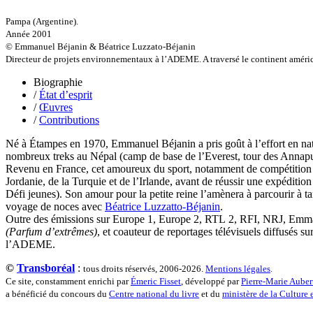
Desprez Léopoldine
Pampa (Argentine).
Devouassoux Philippe
Année 2001
Dubois-Tartacap Nicole
© Emmanuel Béjanin & Béatrice Luzzato-Béjanin
Ducret Nicolas
Directeur de projets environnementaux à l’ADEME. A traversé le continent américa
Dugast Stéphane
Dunbar Géraldine
Biographie
Edwards Richard
/
État d’esprit
Figueras Raymond
/
Œuvres
Fisset Émeric
/
Contributions
Fisset Christine
FitzGerald Edward
Né à Étampes en 1970, Emmanuel Béjanin a pris goût à l’effort en natu
Fontaine Benoît
nombreux treks au Népal (camp de base de l’Everest, tour des Annapur
Foucard Marie
Revenu en France, cet amoureux du sport, notamment de compétition (sq
Fradin Patrick
Jordanie, de la Turquie et de l’Irlande, avant de réussir une expéditi
Fraisse Thomas
Défi jeunes). Son amour pour la petite reine l’amènera à parcourir à 
François Valérie
voyage de noces avec
Béatrice Luzzatto-Béjanin
.
Fuligni Bruno
Outre des émissions sur Europe 1, Europe 2, RTL 2, RFI, NRJ, Emmanue
Gana Frédéric
(Parfum d’extrêmes)
, et coauteur de reportages télévisuels diffusés s
Garcia Antoine
l’ADEME.
Garde François
Gaullier Tanneguy
©
Transboréal
:
tous droits réservés, 2006-2026.
Mentions légales
.
Gauthier Yves
Ce site, constamment enrichi par
Émeric Fisset
, développé par
Pierre-Marie Auber
Gemme Pierre
a bénéficié du concours du
Centre national du livre
et du
ministère de la Culture
Gendre Florence