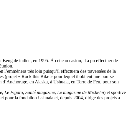
Bengale indien, en 1995. À cette occasion, il a pu effectuer de
éunion.
l’emmènera très loin puisqu’il effectuera des traversées de la
s (projet « Rock this Bike » pour lequel il obtient une bourse
 km d’Anchorage, en Alaska, à Ushuaia, en Terre de Feu, pour son
e
,
Le Figaro
,
Santé magazine
,
Le magazine de Michelin
) et sportive
jet pour la fondation Ushuaia et, depuis 2004, dirige des projets à