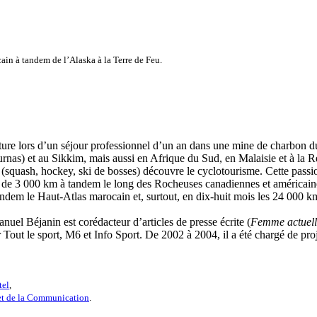
in à tandem de l’Alaska à la Terre de Feu.
re lors d’un séjour professionnel d’un an dans une mine de charbon du 
nas) et au Sikkim, mais aussi en Afrique du Sud, en Malaisie et à la R
uash, hockey, ski de bosses) découvre le cyclotourisme. Cette passion 
on de 3 000 km à tandem le long des Rocheuses canadiennes et américaine
tandem le Haut-Atlas marocain et, surtout, en dix-huit mois les 24 000
l Béjanin est corédacteur d’articles de presse écrite (
Femme actuell
ur Tout le sport, M6 et Info Sport. De 2002 à 2004, il a été chargé de pro
tel
,
 et de la Communication
.