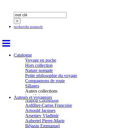
recherche avancée
Catalogue
Voyage en poche
Hors collection
Aïtmatov Tchinguiz
Nature nomade
Adjemian David
Petite philosophie du voyage
Alaux Marc
Compagnons de route
Allaert Lodewijk
Sillages
Allano Joël
Autres collections
Allix Stéphane
La clé des champs
Auteurs et voyageurs
Apprill Christophe
Chemins d’étoiles
Ardillier-Carras Françoise
Visions
Arnould Jacques
Arseniev Vladimir
Aubertel Pierre-Marie
Béjanin Emmanuel