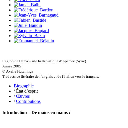
Rochez Carine
Rondón Analía
Roperch Aurélie
Roux Baptiste
Sablé Erik
Saint-Loup
Salon Olivier
Sapin-Defour Cédric
Sattler Alexandre
Sauquet Michel
Sauve Philippe
Shipton Eric
Région de Hama – site hellénistique d’Apamée (Syrie).
Sibony Julie
Année 2005
Sokpakbaïev Berdibek
© Axelle Hutchings
Soleilhavoup François
Traductrice littéraire de l’anglais et de l’italien vers le français.
Squillace Sophie
Biographie
Stuck Hudson
/ État d’esprit
Sylvestre Françoise
/
Œuvres
Tardieu Marc
/
Contributions
Terrisse Marc
Tesson Sylvain
Thevenet Jacqueline
Introduction – De mains en mains :
Touboul Marion
Toumanov Vadim
Trouplin Boris