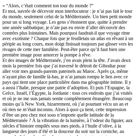
Troussier Virginie
« “Alors, c’était comment ton tour du monde ?”
Tuilier Romain
Et moi, navrée de décevoir mon interlocuteur : je n’ai pas fait le tour
Tulane Fabrice
du monde, seulement celui de la Méditerranée. Un bien petit monde
Tzapoff Antoine
pour un si long voyage. Les gens s’étonnent que, quitte à prendre
Ujfalvy-Bourdon Marie de
une année sabbatique, je n’aie pas eu envie d’aller découvrir des
Urbain Jean-Didier
contrées plus lointaines. Mais pourquoi faudrait-il que voyage rime
Valéry Philippe
avec exotisme ? Chaque fois que je feuilletais un atlas en rêvant à un
Valentin Jean-Pierre
périple au long cours, mon doigt finissait toujours par glisser vers les
Valverde Benjamin
rivages de cette mer familière. Peut-être parce qu’il faut bien une
Vayron Isabelle
première image pour amorcer la pompe à rêve.
Vayron Xavier
Et des images de Méditerranée, j’en avais plein la tête. J’avais deux
Vera Siphay
mois la première fois que j’ai traversé le détroit de Gibraltar pour
Victor Daphné
aller voir mes grands-parents paternels au Maroc. Après ça, même
Victor Paul-Émile
n’ayant plus de famille là-bas, je n’ai jamais rompu le lien avec ce
Victor Stéphane
pays qui tient une place particulière dans ma géographie intime. Il y
Vignon Vincent
a aussi l’Italie, presque une patrie d’adoption. Et puis l’Espagne, la
Villemagne François-Xavier de
Grèce, Israël, l’Égypte, la Jordanie : tous ces endroits que j’ai visités
Weill-Parot Nicolas
et où je ne me suis jamais sentie complètement étrangère. Beaucoup
Weis Robert
moins qu’à New York, bizarrement, où j’ai pourtant vécu un an et
Yger Yves
où rien ne m’était inconnu. Alors à quoi ça tient, cette impression
Zénon Sophie
d’être un peu chez moi sous n’importe quelle latitude de la
Méditerranée ? À la vibration de la lumière, à l’odeur du figuier, aux
siècles d’histoire empilés sous mes pieds, à l’huile d’olive, à la
langueur des jours d’été et la douceur du soir sur la corniche, au