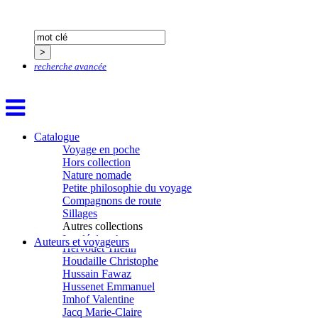
Gendre Florence
Georis Stéphane
Gilbert Frédéric
Giry Julien
Goisque Thomas
recherche avancée
Grange Florent
Gras Cédric
Griette Olivier
Guéguéniat Jean-Yves
Guerrier Gérard
Guillemot Agnès
Catalogue
Guillotel Pierre-Antoine
Voyage en poche
Guyon Élizabeth
Hors collection
Haegy Jean-Marie
Nature nomade
Hafez Kim
Petite philosophie du voyage
Halluin Bruno d’
Compagnons de route
Hardivilliers Albéric d’
Sillages
Harvey James
Autres collections
Heimburger Mario
La clé des champs
Auteurs et voyageurs
Hervouët Tifenn
Chemins d’étoiles
Houdaille Christophe
Visions
Hussain Fawaz
Hussenet Emmanuel
Imhof Valentine
Jacq Marie-Claire