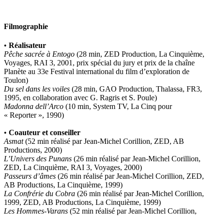
Plane Alice
Poncet Sally
Poncins Gontran de
Filmographie
Poulle Marie-Lazarine
Poussin Alexandre
•
Réalisateur
Prjevalski Nikolaï
Pêche sacrée à Entogo
(28 min, ZED Production, La Cinquième,
Quierzy Pauline
Voyages, RAI 3, 2001, prix spécial du jury et prix de la chaîne
Raffard Matthieu
Planète au 33e Festival international du film d’exploration de
Rasse Rémy
Toulon)
Ravel Patrice de
Du sel dans les voiles
(28 min, GAO Production, Thalassa, FR3,
Revel Luc de
1995, en collaboration avec G. Ragris et S. Poule)
Ripart Jacqueline
Madonna dell’Arco
(10 min, System TV, La Cinq pour
Rizzato Tullio
« Reporter », 1990)
Rochez Carine
Rondón Analía
•
Coauteur et conseiller
Roperch Aurélie
Asmat
(52 min réalisé par Jean-Michel Corillion, ZED, AB
Roux Baptiste
Productions, 2000)
Sablé Erik
L’Univers des Punans
(26 min réalisé par Jean-Michel Corillion,
Saint-Loup
ZED, La Cinquième, RAI 3, Voyages, 2000)
Salon Olivier
Passeurs d’âmes
(26 min réalisé par Jean-Michel Corillion, ZED,
Sapin-Defour Cédric
AB Productions, La Cinquième, 1999)
Sattler Alexandre
La Confrérie du Cobra
(26 min réalisé par Jean-Michel Corillion,
Sauquet Michel
1999, ZED, AB Productions, La Cinquième, 1999)
Sauve Philippe
Les Hommes-Varans
(52 min réalisé par Jean-Michel Corillion,
Shipton Eric