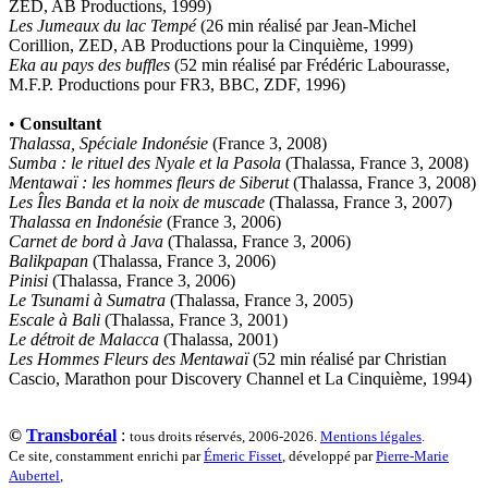
ZED, AB Productions, 1999)
Sibony Julie
Les Jumeaux du lac Tempé
(26 min réalisé par Jean-Michel
Sokpakbaïev Berdibek
Corillion, ZED, AB Productions pour la Cinquième, 1999)
Soleilhavoup François
Eka au pays des buffles
(52 min réalisé par Frédéric Labourasse,
Squillace Sophie
M.F.P. Productions pour FR3, BBC, ZDF, 1996)
Stuck Hudson
Sylvestre Françoise
•
Consultant
Tardieu Marc
Thalassa, Spéciale Indonésie
(France 3, 2008)
Terrisse Marc
Sumba : le rituel des Nyale et la Pasola
(Thalassa, France 3, 2008)
Tesson Sylvain
Mentawaï : les hommes fleurs de Siberut
(Thalassa, France 3, 2008)
Thevenet Jacqueline
Les Îles Banda et la noix de muscade
(Thalassa, France 3, 2007)
Touboul Marion
Thalassa en Indonésie
(France 3, 2006)
Toumanov Vadim
Carnet de bord à Java
(Thalassa, France 3, 2006)
Trouplin Boris
Balikpapan
(Thalassa, France 3, 2006)
Troussier Virginie
Pinisi
(Thalassa, France 3, 2006)
Tuilier Romain
Le Tsunami à Sumatra
(Thalassa, France 3, 2005)
Tulane Fabrice
Escale à Bali
(Thalassa, France 3, 2001)
Tzapoff Antoine
Le détroit de Malacca
(Thalassa, 2001)
Ujfalvy-Bourdon Marie de
Les Hommes Fleurs des Mentawaï
(52 min réalisé par Christian
Urbain Jean-Didier
Cascio, Marathon pour Discovery Channel et La Cinquième, 1994)
Valéry Philippe
Valentin Jean-Pierre
Valverde Benjamin
©
Transboréal
:
tous droits réservés, 2006-2026.
Mentions légales
.
Vayron Isabelle
Ce site, constamment enrichi par
Émeric Fisset
, développé par
Pierre-Marie
Vayron Xavier
Aubertel
,
Vera Siphay