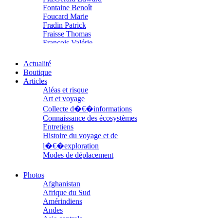
Fontaine Benoît
Foucard Marie
Fradin Patrick
Fraisse Thomas
François Valérie
Fuligni Bruno
Gana Frédéric
Actualité
Garcia Antoine
Boutique
Garde François
Articles
Gaullier Tanneguy
Aléas et risque
Gauthier Yves
Art et voyage
Gemme Pierre
Collecte d�€�informations
Gendre Florence
Connaissance des écosystèmes
Georis Stéphane
Entretiens
Gilbert Frédéric
Histoire du voyage et de
Giry Julien
l�€�exploration
Goisque Thomas
Modes de déplacement
Grange Florent
Parcours
Gras Cédric
Parcours choisis
Griette Olivier
Photos
Patrimoine
Guéguéniat Jean-Yves
Afghanistan
Petite ethnographie
Guerrier Gérard
Afrique du Sud
Portraits
Guillemot Agnès
Amérindiens
Questions de survie
Guillotel Pierre-Antoine
Andes
Réflexions
Guyon Élizabeth