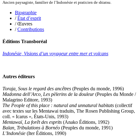
Miollis Bertrand de
Ancien paysagiste, familier de l’Indonésie et praticien de shiatsu.
Mittelette Eddie
Monchaud Morgan
Biographie
Mouginet Xavier
/
État d’esprit
Moullec Christian
/ Œuvres
Muller Victor
/
Contributions
Neyret Pierre
Neyroud Michel
Éditions Transboréal
Nicolas Philippe
Niveau Stéphane
Indonésie, Visions d’un voyageur entre mer et volcans
Noacco Cristina
Nobili Johanna
Nodet Mariette
Nodet Philippe
Autres éditeurs
Ollivier-Henry Jocelyne
Olmedo Éric
Toraja, Sous le regard des ancêtres
(Peuples du monde, 1996)
Pacquier Thierry
Madonna dell’Arco, Les pèlerins de la douleur
(Peuples du Monde /
Pajetnov Valentin
Malagrino Editore, 1993)
Pastureau Jean
The People of this place : natural and unnatural habitats
(collectif
Pavie Auguste
avec textes sur les Mentawai traduits, The Rosen Publishing Group,
Pelcat Armelle
coll. « Icarus », États-Unis, 1993)
Peltier Julien
Mentawaï, La forêt des esprits
(Anako Éditions, 1992)
Pinchon Emmanuel
Balan, Tribulations à Bornéo
(Peuples du monde, 1991)
Pitiot Michaël
L’Indonésie
(Iter Éditions, 1990)
Pitras Olivier