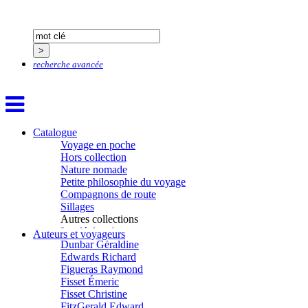
Crane Adrian
Crane Richard
Croiziers de Lacvivier Aurélie
Dash Naraa
Debove Florence
recherche avancée
Dectot de Christen Antoine
Dedet Christian
Degoul Franck
Delaunay Matthieu
Deledicque Sébastien
Catalogue
Delloye Bernard
Voyage en poche
Delloye Mélanie
Hors collection
Descave Nicolas
Nature nomade
Desprez Élise
Petite philosophie du voyage
Desprez Léopoldine
Compagnons de route
Devouassoux Philippe
Sillages
Dubois-Tartacap Nicole
Autres collections
Ducret Nicolas
La clé des champs
Dugast Stéphane
Auteurs et voyageurs
Chemins d’étoiles
Dunbar Géraldine
Visions
Edwards Richard
Figueras Raymond
Fisset Émeric
Fisset Christine
FitzGerald Edward