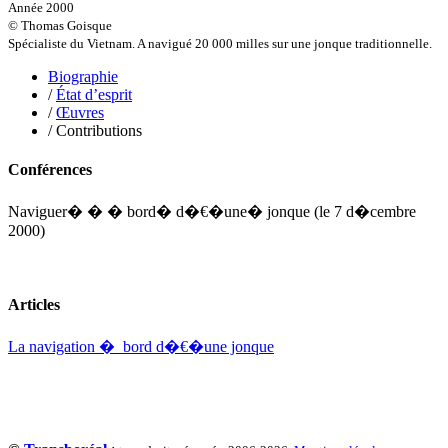
Année 2000
Luzzatto-Béjanin Béatrice
© Thomas Goisque
Manoukian Patrick
Spécialiste du Vietnam. A navigué 20 000 milles sur une jonque traditionnelle.
Marcel Patrick
Marthaler Claude
Biographie
Mathé Brian
/
État d’esprit
Mathieu Sandra
/
Œuvres
Miollis Bertrand de
/ Contributions
Mittelette Eddie
Monchaud Morgan
Conférences
Mouginet Xavier
Moullec Christian
Muller Victor
Naviguer� � � bord� d�€�une� jonque
(le 7 d�cembre
Neyret Pierre
2000)
Neyroud Michel
Nicolas Philippe
Niveau Stéphane
Noacco Cristina
Articles
Nobili Johanna
Nodet Mariette
La navigation � bord d�€�une jonque
Nodet Philippe
Ollivier-Henry Jocelyne
Olmedo Éric
Pacquier Thierry
Pajetnov Valentin
Pastureau Jean