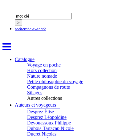
Chicurel Arnaud
Clémenceau Adrien
Colonna d’Istria Jérôme
Conesa Gabriel
Corazza Pascal
Cotta Jean-Marc
recherche avancée
Cousergue Arnaud
Crane Adrian
Crane Richard
Croiziers de Lacvivier Aurélie
Dash Naraa
Catalogue
Debove Florence
Voyage en poche
Dectot de Christen Antoine
Hors collection
Dedet Christian
Nature nomade
Degoul Franck
Petite philosophie du voyage
Delaunay Matthieu
Compagnons de route
Deledicque Sébastien
Sillages
Delloye Bernard
Autres collections
Delloye Mélanie
La clé des champs
Auteurs et voyageurs
Descave Nicolas
Chemins d’étoiles
Desprez Élise
Visions
Desprez Léopoldine
Devouassoux Philippe
Dubois-Tartacap Nicole
Ducret Nicolas