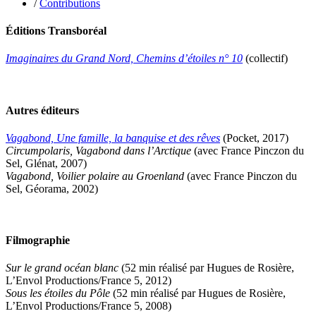
/
Contributions
Gaullier Tanneguy
Gauthier Yves
Éditions Transboréal
Gemme Pierre
Gendre Florence
Georis Stéphane
Imaginaires du Grand Nord, Chemins d’étoiles n° 10
(collectif)
Gilbert Frédéric
Giry Julien
Goisque Thomas
Grange Florent
Autres éditeurs
Gras Cédric
Griette Olivier
Vagabond, Une famille, la banquise et des rêves
(Pocket, 2017)
Guéguéniat Jean-Yves
Circumpolaris, Vagabond dans l’Arctique
(avec France Pinczon du
Guerrier Gérard
Sel, Glénat, 2007)
Guillemot Agnès
Vagabond, Voilier polaire au Groenland
(avec France Pinczon du
Guillotel Pierre-Antoine
Sel, Géorama, 2002)
Guyon Élizabeth
Haegy Jean-Marie
Hafez Kim
Halluin Bruno d’
Filmographie
Hardivilliers Albéric d’
Harvey James
Sur le grand océan blanc
(52 min réalisé par Hugues de Rosière,
Heimburger Mario
L’Envol Productions/France 5, 2012)
Hervouët Tifenn
Sous les étoiles du Pôle
(52 min réalisé par Hugues de Rosière,
Houdaille Christophe
L’Envol Productions/France 5, 2008)
Hussain Fawaz