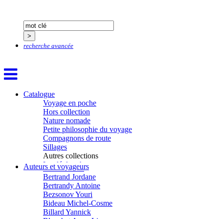
Ardillier-Carras Françoise
Arnould Jacques
Arseniev Vladimir
Aubertel Pierre-Marie
Béjanin Emmanuel
Bérard Géraldine
recherche avancée
Baldit de Barral Siméon
Balen Noël
Balhi Jamel
Bardon Frédérique
Barnagaud Jean-Yves
Catalogue
Bastide Fabien
Voyage en poche
Baudin Julie
Hors collection
Baujard Jacques
Nature nomade
Bazin Sylvain
Petite philosophie du voyage
Bellanger Marc
Compagnons de route
Bellec Hervé
Sillages
Belleville Régis
Autres collections
Benestar Géraldine
La clé des champs
Auteurs et voyageurs
Benoist Yann
Chemins d’étoiles
Bertrand Jordane
Visions
Bertrandy Antoine
Bezsonov Youri
Bideau Michel-Cosme
Billard Yannick