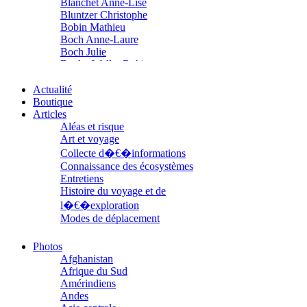
Blanchet Anne-Lise
Bluntzer Christophe
Bobin Mathieu
Boch Anne-Laure
Boch Julie
Boclet-Weller Robin
Boillot Henri
Bonnem Éric
Actualité
Boudart Jean-Louis
Boutique
Bougault Laurence
Articles
Boulnois Lucette
Aléas et risque
Bourgault Pierrick
Art et voyage
Brès Justine
Collecte d�€�informations
Brès Romain
Connaissance des écosystèmes
Brossier Éric
Entretiens
Buchy Franck
Histoire du voyage et de
Buffon Bertrand
l�€�exploration
Buiron Daphné
Modes de déplacement
Busquet Gérard
Parcours
Cagnat René
Parcours choisis
Photos
Calonne Marc-Antoine
Patrimoine
Afghanistan
Calvez Tangi
Petite ethnographie
Afrique du Sud
Cann Typhaine
Portraits
Amérindiens
Carbonnaux Stéphan
Questions de survie
Andes
Caritey Rémi
Réflexions