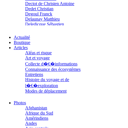
Dectot de Christen Antoine
Dedet Christian
Degoul Franck
Delaunay Matthieu
Deledicque Sébastien
Delloye Bernard
Delloye Mélanie
Actualité
Descave Nicolas
Boutique
Desprez Élise
Articles
Desprez Léopoldine
Aléas et risque
Devouassoux Philippe
Art et voyage
Dubois-Tartacap Nicole
Collecte d�€�informations
Ducret Nicolas
Connaissance des écosystèmes
Dugast Stéphane
Entretiens
Dunbar Géraldine
Histoire du voyage et de
Edwards Richard
l�€�exploration
Figueras Raymond
Fisset Émeric
Modes de déplacement
Fisset Christine
Parcours
FitzGerald Edward
Parcours choisis
Photos
Fontaine Benoît
Patrimoine
Afghanistan
Foucard Marie
Petite ethnographie
Afrique du Sud
Fradin Patrick
Portraits
Amérindiens
Fraisse Thomas
Questions de survie
Andes
François Valérie
Réflexions