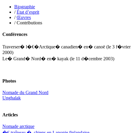
Lautier-Gaud Jean
Le Maître Anne
Biographie
Leblanc Léopoldine
/
État d’esprit
Leblay Julien
/
Œuvres
Lebrun Alain
/ Contributions
Lefèvre David
Lelièvre Olivier
Conférences
Lemire Olivier
Lemonnier Philippe
Traverser� l�€�Arctique� canadien� en� canoë
(le 3 f�vrier
Lobo Éric
2000)
Lodoidamba Chadraabalyn
Le� Grand� Nord� en� kayak
(le 11 d�cembre 2003)
Loireau Alexis
Loquet Denis
Lutz Philippe
Luzzatto-Béjanin Béatrice
Manoukian Patrick
Photos
Marcel Patrick
Marthaler Claude
Nomade du Grand Nord
Mathé Brian
Unghalak
Mathieu Sandra
Miollis Bertrand de
Mittelette Eddie
Articles
Monchaud Morgan
Mouginet Xavier
Nomade arctique
Moullec Christian
�€ traîneau � chiens en Laponie finlandaise