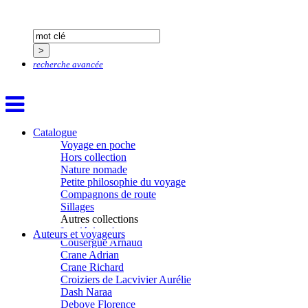
Calvez Tangi
Cann Typhaine
Carbonnaux Stéphan
Caritey Rémi
Carrau Noak
recherche avancée
Caufriez Anne
Chérel Guillaume
Chambost Germain
Chapuis Éric
Chapuis Amandine
Chastel Marie
Catalogue
Chaud Marianne
Voyage en poche
Chenot Philippe
Hors collection
Chicurel Arnaud
Nature nomade
Clémenceau Adrien
Petite philosophie du voyage
Colonna d’Istria Jérôme
Compagnons de route
Conesa Gabriel
Sillages
Corazza Pascal
Autres collections
Cotta Jean-Marc
La clé des champs
Auteurs et voyageurs
Cousergue Arnaud
Chemins d’étoiles
Crane Adrian
Visions
Crane Richard
Croiziers de Lacvivier Aurélie
Dash Naraa
Debove Florence