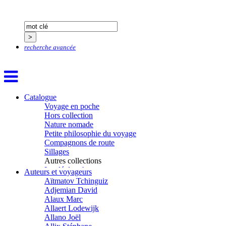
recherche avancée
Catalogue
Voyage en poche
Hors collection
Nature nomade
Petite philosophie du voyage
Compagnons de route
Sillages
Autres collections
La clé des champs
Auteurs et voyageurs
Chemins d’étoiles
Aïtmatov Tchinguiz
Visions
Adjemian David
Alaux Marc
Allaert Lodewijk
Allano Joël