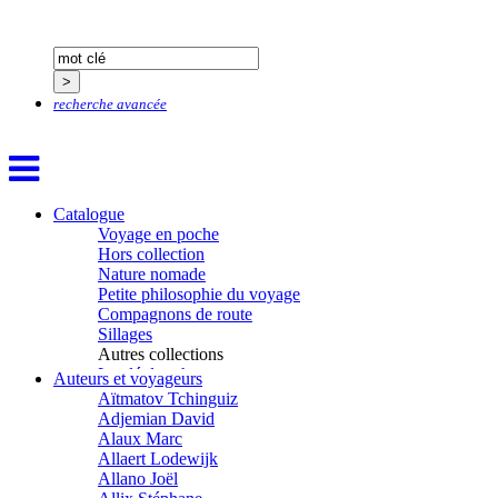
recherche avancée
Catalogue
Voyage en poche
Hors collection
Nature nomade
Petite philosophie du voyage
Compagnons de route
Sillages
Autres collections
La clé des champs
Auteurs et voyageurs
Chemins d’étoiles
Aïtmatov Tchinguiz
Visions
Adjemian David
Alaux Marc
Allaert Lodewijk
Allano Joël