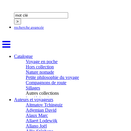
recherche avancée
Catalogue
Voyage en poche
Hors collection
Nature nomade
Petite philosophie du voyage
Compagnons de route
Sillages
Autres collections
La clé des champs
Auteurs et voyageurs
Chemins d’étoiles
Aïtmatov Tchinguiz
Visions
Adjemian David
Alaux Marc
Allaert Lodewijk
Allano Joël