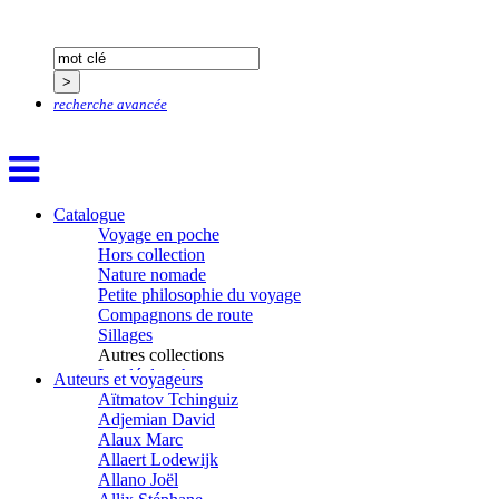
recherche avancée
Catalogue
Voyage en poche
Hors collection
Nature nomade
Petite philosophie du voyage
Compagnons de route
Sillages
Autres collections
La clé des champs
Auteurs et voyageurs
Chemins d’étoiles
Aïtmatov Tchinguiz
Visions
Adjemian David
Alaux Marc
Allaert Lodewijk
Allano Joël