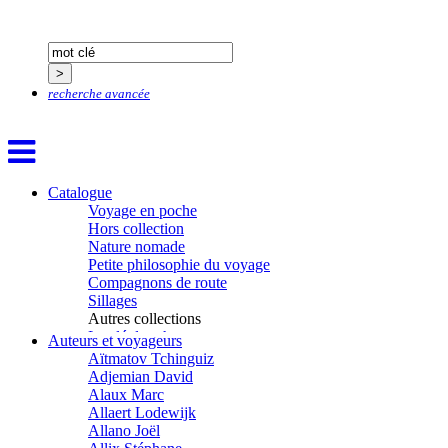
recherche avancée
Catalogue
Voyage en poche
Hors collection
Nature nomade
Petite philosophie du voyage
Compagnons de route
Sillages
Autres collections
La clé des champs
Auteurs et voyageurs
Chemins d’étoiles
Aïtmatov Tchinguiz
Visions
Adjemian David
Alaux Marc
Allaert Lodewijk
Allano Joël