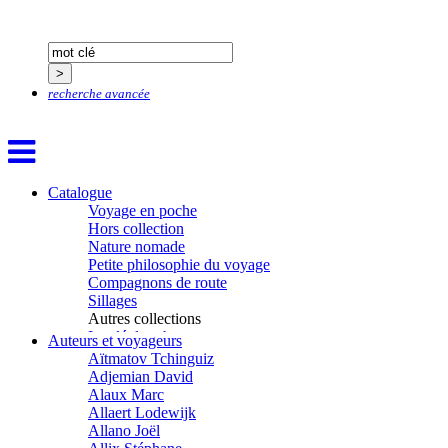
recherche avancée
Catalogue
Voyage en poche
Hors collection
Nature nomade
Petite philosophie du voyage
Compagnons de route
Sillages
Autres collections
La clé des champs
Auteurs et voyageurs
Chemins d’étoiles
Aïtmatov Tchinguiz
Visions
Adjemian David
Alaux Marc
Allaert Lodewijk
Allano Joël