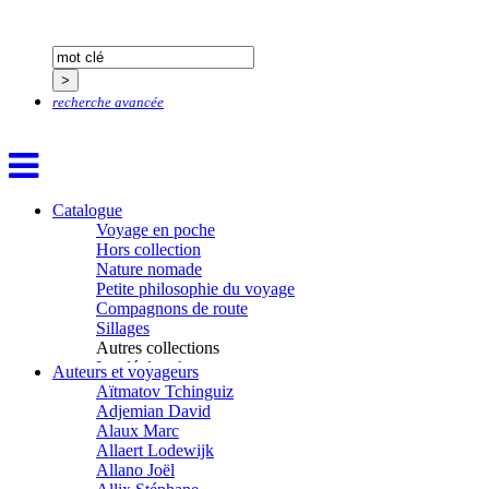
recherche avancée
Catalogue
Voyage en poche
Hors collection
Nature nomade
Petite philosophie du voyage
Compagnons de route
Sillages
Autres collections
La clé des champs
Auteurs et voyageurs
Chemins d’étoiles
Aïtmatov Tchinguiz
Visions
Adjemian David
Alaux Marc
Allaert Lodewijk
Allano Joël