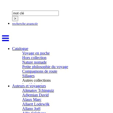
recherche avancée
Catalogue
Voyage en poche
Hors collection
Nature nomade
Petite philosophie du voyage
Compagnons de route
Sillages
Autres collections
La clé des champs
Auteurs et voyageurs
Chemins d’étoiles
Aïtmatov Tchinguiz
Visions
Adjemian David
Alaux Marc
Allaert Lodewijk
Allano Joël