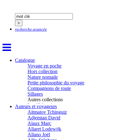
recherche avancée
Catalogue
Voyage en poche
Hors collection
Nature nomade
Petite philosophie du voyage
Compagnons de route
Sillages
Autres collections
La clé des champs
Auteurs et voyageurs
Chemins d’étoiles
Aïtmatov Tchinguiz
Visions
Adjemian David
Alaux Marc
Allaert Lodewijk
Allano Joël