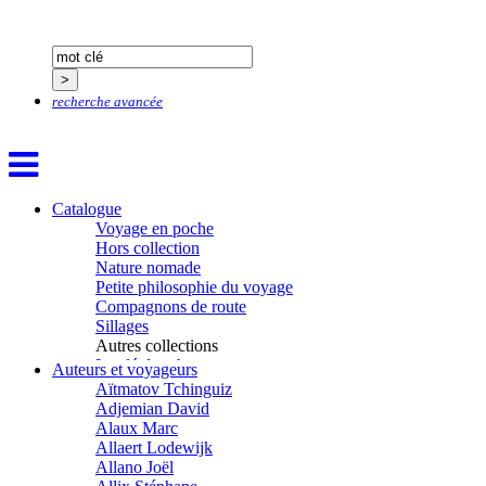
recherche avancée
Catalogue
Voyage en poche
Hors collection
Nature nomade
Petite philosophie du voyage
Compagnons de route
Sillages
Autres collections
La clé des champs
Auteurs et voyageurs
Chemins d’étoiles
Aïtmatov Tchinguiz
Visions
Adjemian David
Alaux Marc
Allaert Lodewijk
Allano Joël