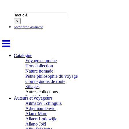
recherche avancée
Catalogue
Voyage en poche
Hors collection
Nature nomade
Petite philosophie du voyage
Compagnons de route
Sillages
Autres collections
La clé des champs
Auteurs et voyageurs
Chemins d’étoiles
Aïtmatov Tchinguiz
Visions
Adjemian David
Alaux Marc
Allaert Lodewijk
Allano Joël