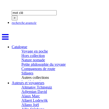
recherche avancée
Catalogue
Voyage en poche
Hors collection
Nature nomade
Petite philosophie du voyage
Compagnons de route
Sillages
Autres collections
La clé des champs
Auteurs et voyageurs
Chemins d’étoiles
Aïtmatov Tchinguiz
Visions
Adjemian David
Alaux Marc
Allaert Lodewijk
Allano Joël