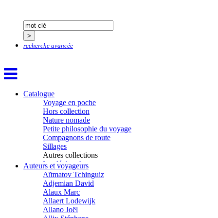
recherche avancée
Catalogue
Voyage en poche
Hors collection
Nature nomade
Petite philosophie du voyage
Compagnons de route
Sillages
Autres collections
La clé des champs
Auteurs et voyageurs
Chemins d’étoiles
Aïtmatov Tchinguiz
Visions
Adjemian David
Alaux Marc
Allaert Lodewijk
Allano Joël