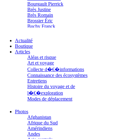
Bourgault Pierrick
Brès Justine
Brès Romain
Brossier Éric
Buchy Franck
Buffon Bertrand
Buiron Daphné
Actualité
Busquet Gérard
Boutique
Cagnat René
Articles
Calonne Marc-Antoine
Aléas et risque
Calvez Tangi
Art et voyage
Cann Typhaine
Collecte d�€�informations
Carbonnaux Stéphan
Connaissance des écosystèmes
Caritey Rémi
Entretiens
Carrau Noak
Histoire du voyage et de
Caufriez Anne
l�€�exploration
Chérel Guillaume
Chambost Germain
Modes de déplacement
Chapuis Éric
Parcours
Chapuis Amandine
Parcours choisis
Photos
Chastel Marie
Patrimoine
Afghanistan
Chaud Marianne
Petite ethnographie
Afrique du Sud
Chenot Philippe
Portraits
Amérindiens
Chicurel Arnaud
Questions de survie
Andes
Clémenceau Adrien
Réflexions