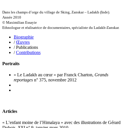
Griette Olivier
Guéguéniat Jean-Yves
Guerrier Gérard
Dans les champs d’orge du village de Sking, Zanskar – Ladakh (Inde).
Guillemot Agnès
Année 2010
Guillotel Pierre-Antoine
© Maximilian Essayie
Guyon Élizabeth
Ethnologue et réalisatrice de documentaires, spécialiste du Ladakh-Zanskar.
Haegy Jean-Marie
Hafez Kim
Biographie
Halluin Bruno d’
/
Œuvres
Hardivilliers Albéric d’
/ Publications
Harvey James
/
Contributions
Heimburger Mario
Hervouët Tifenn
Portraits
Houdaille Christophe
Hussain Fawaz
« Le Ladakh au cœur » par Franck Charton,
Grands
Hussenet Emmanuel
reportages
n° 375, novembre 2012
Imhof Valentine
Jacq Marie-Claire
Jallade Sébastien
Janichon Gérard
Kerouedan Annie
Klein Julie
Articles
Klotz Lætitia
Klvana Ilya
« L’enfant moine de l’Himalaya » avec des illustrations de Gérard
Kotry Jérôme
Dubois,
XXI
n° 9, janvier-mars 2010