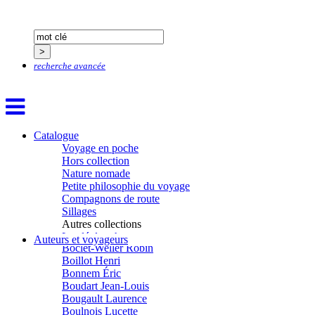
Bastide Fabien
Baudin Julie
Baujard Jacques
Bazin Sylvain
Bellanger Marc
recherche avancée
Bellec Hervé
Belleville Régis
Benestar Géraldine
Benoist Yann
Bertrand Jordane
Bertrandy Antoine
Catalogue
Bezsonov Youri
Voyage en poche
Bideau Michel-Cosme
Hors collection
Billard Yannick
Nature nomade
Blanchet Anne-Lise
Petite philosophie du voyage
Bluntzer Christophe
Compagnons de route
Bobin Mathieu
Sillages
Boch Anne-Laure
Autres collections
Boch Julie
La clé des champs
Auteurs et voyageurs
Boclet-Weller Robin
Chemins d’étoiles
Boillot Henri
Visions
Bonnem Éric
Boudart Jean-Louis
Bougault Laurence
Boulnois Lucette