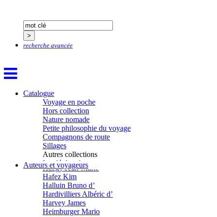
Gana Frédéric
Garcia Antoine
Garde François
Gaullier Tanneguy
Gauthier Yves
recherche avancée
Gemme Pierre
Gendre Florence
Georis Stéphane
Gilbert Frédéric
Giry Julien
Goisque Thomas
Catalogue
Grange Florent
Voyage en poche
Gras Cédric
Hors collection
Griette Olivier
Nature nomade
Guéguéniat Jean-Yves
Petite philosophie du voyage
Guerrier Gérard
Compagnons de route
Guillemot Agnès
Sillages
Guillotel Pierre-Antoine
Autres collections
Guyon Élizabeth
La clé des champs
Auteurs et voyageurs
Haegy Jean-Marie
Chemins d’étoiles
Hafez Kim
Visions
Halluin Bruno d’
Hardivilliers Albéric d’
Harvey James
Heimburger Mario