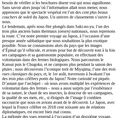
besoin de vérifier si les brochures disent vrai qui nous aiguillonne.
Terrisse Marc
Sans savoir alors jusqu’où l’information allait nous mener, nous
Tesson Sylvain
apprenons que le spectacle vespéral est l’un des
cent plus beaux
Thevenet Jacqueline
couchers de soleil
du Japon. Un univers de classements s’ouvre à
Touboul Marion
nous.
Toumanov Vadim
Le lendemain, après nous être plongés dans Saki-no-yu, l’un des
Trouplin Boris
trois plus anciens bains thermaux
(onsen)
nationaux, nous reprenons
Troussier Virginie
la route. C’est notre premier voyage au Japon, à l’occasion d’une
Tuilier Romain
presque année sabbatique que nous souhaitions la plus exotique
Tulane Fabrice
possible. Nous ne connaissions alors du pays que les images
Tzapoff Antoine
d’Épinal qu’il véhicule, et avions pour but de découvrir tout à la fois
Ujfalvy-Bourdon Marie de
ses campagnes et sa gastronomie populaire, en effectuant des
Urbain Jean-Didier
volontariats dans des fermes biologiques. Nous parcourons le
Valéry Philippe
Kansai puis le Chugoku, et ne campons plus pendant la saison des
Valentin Jean-Pierre
pluies ; nous découvrons l’iconique torii de Miyajima, l’une des
trois
Valverde Benjamin
vues classiques
du pays, et, le 1er août, traversons à Iwakuni l’un
Vayron Isabelle
des
trois plus célèbres ponts
du Japon? Notre curiosité est piquée.
Vayron Xavier
D’autant que l’archipel – où nous avons multiplié les expériences de
Vera Siphay
volontariat dans des fermes – nous a aussi surpris par l’exubérance
Victor Daphné
de sa nature, le chant de ses insectes, la douceur de ses campagnes,
Victor Paul-Émile
la qualité de ses mets, etc., si éloignés de l’image ô combien
Victor Stéphane
raccourcie que nous en avions avant de le découvrir. Le Japon, avec
Vignon Vincent
lequel la France célèbre en 2018 cent soixante ans de relations
Villemagne François-Xavier de
diplomatiques, est encore bien mal connu.
Weill-Parot Nicolas
La mélopée des vues reprend à l’occasion d’un deuxième voyage,
Weis Robert