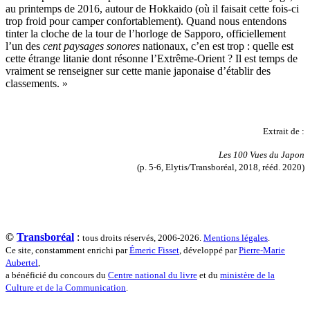
au printemps de 2016, autour de Hokkaido (où il faisait cette fois-ci
Yger Yves
trop froid pour camper confortablement). Quand nous entendons
Zénon Sophie
tinter la cloche de la tour de l’horloge de Sapporo, officiellement
l’un des
cent paysages sonores
nationaux, c’en est trop : quelle est
cette étrange litanie dont résonne l’Extrême-Orient ? Il est temps de
vraiment se renseigner sur cette manie japonaise d’établir des
classements. »
Extrait de :
Les 100 Vues du Japon
(p. 5-6, Elytis/Transboréal, 2018, rééd. 2020)
©
Transboréal
:
tous droits réservés, 2006-2026.
Mentions légales
.
Ce site, constamment enrichi par
Émeric Fisset
, développé par
Pierre-Marie
Aubertel
,
a bénéficié du concours du
Centre national du livre
et du
ministère de la
Culture et de la Communication
.