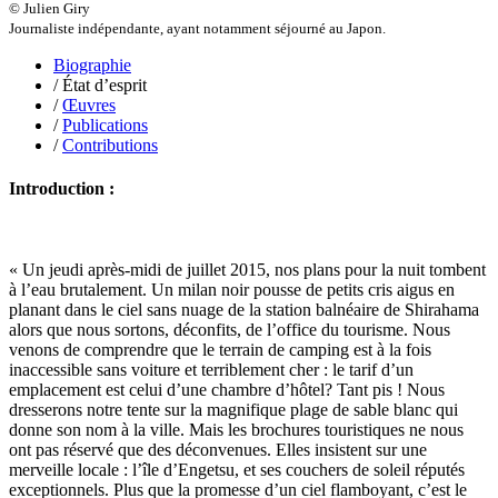
© Julien Giry
Raffard Matthieu
Journaliste indépendante, ayant notamment séjourné au Japon.
Rasse Rémy
Ravel Patrice de
Biographie
Revel Luc de
/ État d’esprit
Ripart Jacqueline
/
Œuvres
Rizzato Tullio
/
Publications
Rochez Carine
/
Contributions
Rondón Analía
Roperch Aurélie
Introduction :
Roux Baptiste
Sablé Erik
Saint-Loup
Salon Olivier
« Un jeudi après-midi de juillet 2015, nos plans pour la nuit tombent
Sapin-Defour Cédric
à l’eau brutalement. Un milan noir pousse de petits cris aigus en
Sattler Alexandre
planant dans le ciel sans nuage de la station balnéaire de Shirahama
Sauquet Michel
alors que nous sortons, déconfits, de l’office du tourisme. Nous
Sauve Philippe
venons de comprendre que le terrain de camping est à la fois
Shipton Eric
inaccessible sans voiture et terriblement cher : le tarif d’un
Sibony Julie
emplacement est celui d’une chambre d’hôtel? Tant pis ! Nous
Sokpakbaïev Berdibek
dresserons notre tente sur la magnifique plage de sable blanc qui
Soleilhavoup François
donne son nom à la ville. Mais les brochures touristiques ne nous
Squillace Sophie
ont pas réservé que des déconvenues. Elles insistent sur une
Stuck Hudson
merveille locale : l’île d’Engetsu, et ses couchers de soleil réputés
Sylvestre Françoise
exceptionnels. Plus que la promesse d’un ciel flamboyant, c’est le
Tardieu Marc