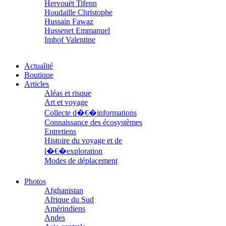
Hervouët Tifenn
Houdaille Christophe
Hussain Fawaz
Hussenet Emmanuel
Imhof Valentine
Jacq Marie-Claire
Jallade Sébastien
Actualité
Janichon Gérard
Boutique
Kerouedan Annie
Articles
Klein Julie
Aléas et risque
Klotz Lætitia
Art et voyage
Klvana Ilya
Kotry Jérôme
Collecte d�€�informations
La Brosse Gaële de
Connaissance des écosystèmes
Labouche Didier
Entretiens
Lacarrière Jacques
Histoire du voyage et de
Lacrampe Corine
l�€�exploration
Lagny Laurence
Modes de déplacement
Laheurte Marielle
Parcours
Lamotte Aymeric de
Parcours choisis
Photos
Lanni Dominique
Patrimoine
Afghanistan
Lanouguère-Bruneau Virginie
Petite ethnographie
Afrique du Sud
Lantz François
Portraits
Amérindiens
Lautier-Gaud Jean
Questions de survie
Andes
Le Maître Anne
Réflexions