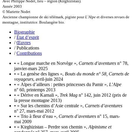
Olmedo Éric
Avec Philippe Nodet, lieu – région (Kirghizistan).
Pacquier Thierry
Année 2003
Pajetnov Valentin
© Mariette Nodet
Pastureau Jean
Ancienne championne de ski télémark, pigiste pour
L’Alpe
et diverses revues de
Pavie Auguste
montagne, institutrice. Boulangère bio.
Pelcat Armelle
Biographie
Peltier Julien
/
État d’esprit
Pinchon Emmanuel
/
Œuvres
Pitiot Michaël
/ Publications
Pitras Olivier
/
Contributions
Plane Alice
Poncet Sally
• « Longue marche en Norvège »,
Carnets d’aventures
n° 78,
Poncins Gontran de
janvier-mars 2025
Poulle Marie-Lazarine
• « La genèse des lignes »,
Bouts du monde n° 58, Carnets de
Poussin Alexandre
voyageurs
, avril-juin 2024
Prjevalski Nikolaï
• « Alpes d’ailleurs : petites princesses du Pamir »,
L’Alpe
Quierzy Pauline
n° 60, printemps 2013
Raffard Matthieu
• « Dérive en Karnali »,
Trek Mag
n° 142, juin 2012 (prix de
Rasse Rémy
la presse montagne 2013)
Ravel Patrice de
• « Sur les chemins d’Asie centrale »,
Carnets d’aventures
Revel Luc de
n° 27, mars-mai 2012
Ripart Jacqueline
• « Trio à fleur d’eau »,
Carnets d’aventures
n° 15, mars-
Rizzato Tullio
mai 2009
Rochez Carine
• « Kirghizistan – Perdre son chemin »,
Alpinisme et
Rondón Analía