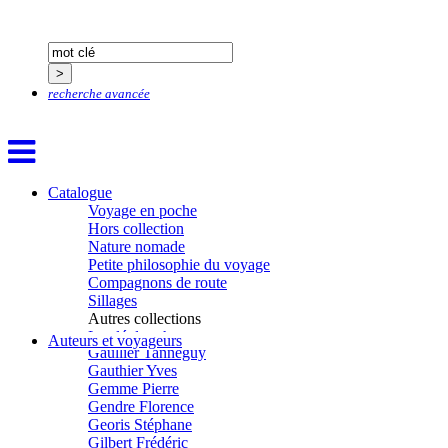
Devouassoux Philippe
Dubois-Tartacap Nicole
Ducret Nicolas
Dugast Stéphane
Dunbar Géraldine
recherche avancée
Edwards Richard
Figueras Raymond
Fisset Émeric
Fisset Christine
FitzGerald Edward
Fontaine Benoît
Catalogue
Foucard Marie
Voyage en poche
Fradin Patrick
Hors collection
Fraisse Thomas
Nature nomade
François Valérie
Petite philosophie du voyage
Fuligni Bruno
Compagnons de route
Gana Frédéric
Sillages
Garcia Antoine
Autres collections
Garde François
La clé des champs
Auteurs et voyageurs
Gaullier Tanneguy
Chemins d’étoiles
Gauthier Yves
Visions
Gemme Pierre
Gendre Florence
Georis Stéphane
Gilbert Frédéric