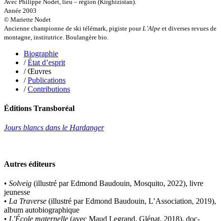
Olmedo Éric
Avec Philippe Nodet, lieu – région (Kirghizistan).
Pacquier Thierry
Année 2003
Pajetnov Valentin
© Mariette Nodet
Pastureau Jean
Ancienne championne de ski télémark, pigiste pour
L’Alpe
et diverses revues de
Pavie Auguste
montagne, institutrice. Boulangère bio.
Pelcat Armelle
Biographie
Peltier Julien
/
État d’esprit
Pinchon Emmanuel
/ Œuvres
Pitiot Michaël
/
Publications
Pitras Olivier
/
Contributions
Plane Alice
Poncet Sally
Poncins Gontran de
Éditions Transboréal
Poulle Marie-Lazarine
Poussin Alexandre
Jours blancs dans le Hardanger
Prjevalski Nikolaï
Quierzy Pauline
Raffard Matthieu
Rasse Rémy
Autres éditeurs
Ravel Patrice de
Revel Luc de
•
Solveig
(illustré par Edmond Baudouin, Mosquito, 2022), livre
Ripart Jacqueline
jeunesse
Rizzato Tullio
•
La Traverse
(illustré par Edmond Baudouin, L’Association, 2019),
Rochez Carine
album autobiographique
Rondón Analía
•
L’École maternelle
(avec Maud Legrand, Glénat, 2018), doc-