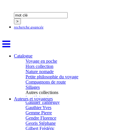
Devouassoux Philippe
Dubois-Tartacap Nicole
Ducret Nicolas
Dugast Stéphane
Dunbar Géraldine
recherche avancée
Edwards Richard
Figueras Raymond
Fisset Émeric
Fisset Christine
FitzGerald Edward
Fontaine Benoît
Catalogue
Foucard Marie
Voyage en poche
Fradin Patrick
Hors collection
Fraisse Thomas
Nature nomade
François Valérie
Petite philosophie du voyage
Fuligni Bruno
Compagnons de route
Gana Frédéric
Sillages
Garcia Antoine
Autres collections
Garde François
La clé des champs
Auteurs et voyageurs
Gaullier Tanneguy
Chemins d’étoiles
Gauthier Yves
Visions
Gemme Pierre
Gendre Florence
Georis Stéphane
Gilbert Frédéric