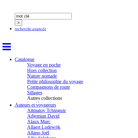
recherche avancée
Catalogue
Voyage en poche
Hors collection
Nature nomade
Petite philosophie du voyage
Compagnons de route
Sillages
Autres collections
La clé des champs
Auteurs et voyageurs
Chemins d’étoiles
Aïtmatov Tchinguiz
Visions
Adjemian David
Alaux Marc
Allaert Lodewijk
Allano Joël