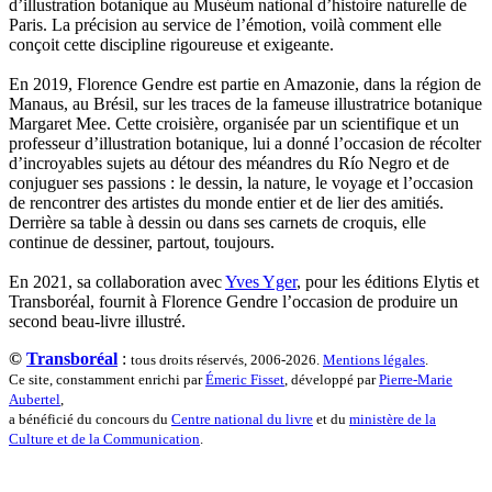
d’illustration botanique au Muséum national d’histoire naturelle de
Marthaler Claude
Paris. La précision au service de l’émotion, voilà comment elle
Mathé Brian
conçoit cette discipline rigoureuse et exigeante.
Mathieu Sandra
Miollis Bertrand de
En 2019, Florence Gendre est partie en Amazonie, dans la région de
Mittelette Eddie
Manaus, au Brésil, sur les traces de la fameuse illustratrice botanique
Monchaud Morgan
Margaret Mee. Cette croisière, organisée par un scientifique et un
Mouginet Xavier
professeur d’illustration botanique, lui a donné l’occasion de récolter
Moullec Christian
d’incroyables sujets au détour des méandres du Río Negro et de
Muller Victor
conjuguer ses passions : le dessin, la nature, le voyage et l’occasion
Neyret Pierre
de rencontrer des artistes du monde entier et de lier des amitiés.
Neyroud Michel
Derrière sa table à dessin ou dans ses carnets de croquis, elle
Nicolas Philippe
continue de dessiner, partout, toujours.
Niveau Stéphane
Noacco Cristina
En 2021, sa collaboration avec
Yves Yger
, pour les éditions Elytis et
Nobili Johanna
Transboréal, fournit à Florence Gendre l’occasion de produire un
Nodet Mariette
second beau-livre illustré.
Nodet Philippe
Ollivier-Henry Jocelyne
©
Transboréal
:
tous droits réservés, 2006-2026.
Mentions légales
.
Olmedo Éric
Ce site, constamment enrichi par
Émeric Fisset
, développé par
Pierre-Marie
Pacquier Thierry
Aubertel
,
Pajetnov Valentin
a bénéficié du concours du
Centre national du livre
et du
ministère de la
Pastureau Jean
Culture et de la Communication
.
Pavie Auguste
Pelcat Armelle
Peltier Julien