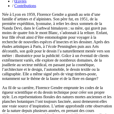
Lacarrière Jacques
/
Œuvres
Lacrampe Corine
/
Contributions
Lagny Laurence
Née à Lyon en 1959, Florence Gendre a grandi au sein d’une
Laheurte Marielle
famille d’artistes et d’alpinistes. Son père fut, en 1951, de la
Lamotte Aymeric de
première expédition, lyonnaise, à relier les deux sommets de la
Lanni Dominique
Nanda Devi, dans le Garhwal himalayen ; sa mère, qui gravit pas
Lanouguère-Bruneau Virginie
moins de quatre fois le mont Blanc, s’adonnait à la reliure. Enfant,
Lantz François
leur fille rêvait ainsi d’être entomologiste pour voyager à la
Lautier-Gaud Jean
recherche de nouvelles espèces d’insectes et les dessiner. Après des
Le Maître Anne
études artistiques à Paris, à l’école Penninghen puis aux Arts
Leblanc Léopoldine
décoratifs, son goût pour le dessin l’a naturellement menée vers son
Leblay Julien
métier : illustratrice pour la publicité. Grâce à un éventail de clients
Lebrun Alain
extrêmement variés, elle explore de nombreux domaines, de la
Lefèvre David
joaillerie au secteur médical, en passant par la cosmétique,
Lelièvre Olivier
l’architecture et le design, l’automobile, le dessin textile ou la
Lemire Olivier
calligraphie. Elle a même signé près de vingt timbres-poste,
Lemonnier Philippe
notamment sur le thème de la faune et de la flore en danger?
Lobo Éric
Lodoidamba Chadraabalyn
Au fil de sa carrière, Florence Gendre emprunte les codes de la
Loireau Alexis
rigueur scientifique et du dessin technique pour créer son propre
Loquet Denis
style. Les représentations florales des natures mortes anciennes et les
Lutz Philippe
planches botaniques l’ont toujours fascinée, aussi demeurent-elles
Luzzatto-Béjanin Béatrice
une vraie source d’inspiration. L’artiste approfondit cette observation
Manoukian Patrick
de la nature depuis plusieurs années, en prenant des cours
Marcel Patrick