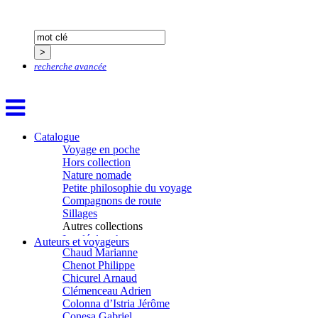
Brès Romain
Brossier Éric
Buchy Franck
Buffon Bertrand
Buiron Daphné
recherche avancée
Busquet Gérard
Cagnat René
Calonne Marc-Antoine
Calvez Tangi
Cann Typhaine
Catalogue
Carbonnaux Stéphan
Voyage en poche
Caritey Rémi
Hors collection
Carrau Noak
Nature nomade
Caufriez Anne
Petite philosophie du voyage
Chérel Guillaume
Compagnons de route
Chambost Germain
Sillages
Chapuis Éric
Autres collections
Chapuis Amandine
La clé des champs
Chastel Marie
Auteurs et voyageurs
Chemins d’étoiles
Chaud Marianne
Visions
Chenot Philippe
Chicurel Arnaud
Clémenceau Adrien
Colonna d’Istria Jérôme
Conesa Gabriel