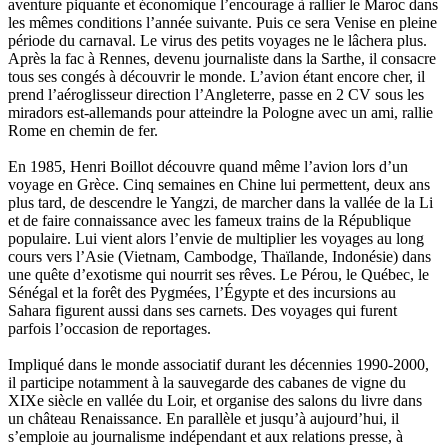
aventure piquante et économique l’encourage à rallier le Maroc dans
Harvey James
les mêmes conditions l’année suivante. Puis ce sera Venise en pleine
Heimburger Mario
période du carnaval. Le virus des petits voyages ne le lâchera plus.
Hervouët Tifenn
Après la fac à Rennes, devenu journaliste dans la Sarthe, il consacre
Houdaille Christophe
tous ses congés à découvrir le monde. L’avion étant encore cher, il
Hussain Fawaz
prend l’aéroglisseur direction l’Angleterre, passe en 2 CV sous les
Hussenet Emmanuel
miradors est-allemands pour atteindre la Pologne avec un ami, rallie
Imhof Valentine
Rome en chemin de fer.
Jacq Marie-Claire
Jallade Sébastien
En 1985, Henri Boillot découvre quand même l’avion lors d’un
Janichon Gérard
voyage en Grèce. Cinq semaines en Chine lui permettent, deux ans
Kerouedan Annie
plus tard, de descendre le Yangzi, de marcher dans la vallée de la Li
Klein Julie
et de faire connaissance avec les fameux trains de la République
Klotz Lætitia
populaire. Lui vient alors l’envie de multiplier les voyages au long
Klvana Ilya
cours vers l’Asie (Vietnam, Cambodge, Thaïlande, Indonésie) dans
Kotry Jérôme
une quête d’exotisme qui nourrit ses rêves. Le Pérou, le Québec, le
La Brosse Gaële de
Sénégal et la forêt des Pygmées, l’Égypte et des incursions au
Labouche Didier
Sahara figurent aussi dans ses carnets. Des voyages qui furent
Lacarrière Jacques
parfois l’occasion de reportages.
Lacrampe Corine
Lagny Laurence
Impliqué dans le monde associatif durant les décennies 1990-2000,
Laheurte Marielle
il participe notamment à la sauvegarde des cabanes de vigne du
Lamotte Aymeric de
XIXe siècle en vallée du Loir, et organise des salons du livre dans
Lanni Dominique
un château Renaissance. En parallèle et jusqu’à aujourd’hui, il
Lanouguère-Bruneau Virginie
s’emploie au journalisme indépendant et aux relations presse, à
Lantz François