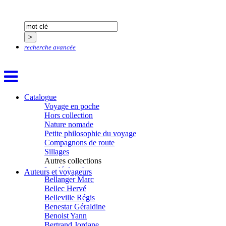
Allaert Lodewijk
Allano Joël
Allix Stéphane
Apprill Christophe
Ardillier-Carras Françoise
recherche avancée
Arnould Jacques
Arseniev Vladimir
Aubertel Pierre-Marie
Béjanin Emmanuel
Bérard Géraldine
Catalogue
Baldit de Barral Siméon
Voyage en poche
Balen Noël
Hors collection
Balhi Jamel
Nature nomade
Bardon Frédérique
Petite philosophie du voyage
Barnagaud Jean-Yves
Compagnons de route
Bastide Fabien
Sillages
Baudin Julie
Autres collections
Baujard Jacques
La clé des champs
Bazin Sylvain
Auteurs et voyageurs
Chemins d’étoiles
Bellanger Marc
Visions
Bellec Hervé
Belleville Régis
Benestar Géraldine
Benoist Yann
Bertrand Jordane