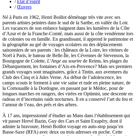
François Valérie
/
État d’esprit
Fuligni Bruno
/
Œuvres
Gana Frédéric
Né à Paris en 1962, Henri Boillot déménage très vite avec ses
Garcia Antoine
parents artistes peintres dans le sud de la Sarthe, en vallée du Loir.
Garde François
Les vacances de son enfance baignent dans les lumières de la Côte
Gaullier Tanneguy
d’Azur et de la Franche-Comté, mais aussi de la côte vendéenne lors
Gauthier Yves
de colonies ou en famille. En grandissant, il apprend le patrimoine et
Gemme Pierre
la géographie au gré de voyages scolaires ou des déplacements
Gendre Florence
saisonniers de ses parents : les châteaux de la Loire, les vitrines de
Georis Stéphane
Noël à Paris, le bateau de Belle-Île, les Cévennes de Stevenson, la
Gilbert Frédéric
Bourgogne de Colette,
L’Ange au sourire
de Reims, les plages du
Giry Julien
Débarquement, les fontaines d’Aix-en-Provence? Mais ses premiers
Goisque Thomas
grands voyages sont imaginaires, grâce à Tintin, aux aventures du
Grange Florent
Club des Cinq et à Jules Verne. Au début de l’adolescence, les
Gras Cédric
camps scouts le forment à une vie saine et rude en pleine nature, de
Griette Olivier
la Cornouaille à la Dordogne, en passant par le Médoc, pour de
Guéguéniat Jean-Yves
longues marches en rangers, des virées en Optimist, une descente en
Guerrier Gérard
radeau et d’incertains raids nocturnes. Il en a conservé l’art du feu et
Guillemot Agnès
l’amour de l’eau, des prés et des arbres.
Guillotel Pierre-Antoine
Guyon Élizabeth
À 17 ans, impressionné d’étudier au Mans dans l’établissement qui
Haegy Jean-Marie
vit passer Hervé Bazin, Guy des Cars et Saint Exupéry, dont il
Hafez Kim
admire la bravoure, Henri Boillot voyage en auto-stop jusqu’en
Halluin Bruno d’
Basse-Saxe (RFA) avec deux ou trois adresses en poche. Cette
Hardivilliers Albéric d’