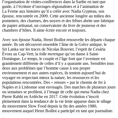
l’organisation de visites-conférences dans la Sarthe en tant que
Lautier-Gaud Jean
guide, à l’écriture d’ouvrages régionalistes et à l’animation de
Le Maître Anne
La Ferme aux histoires qu’il a créée avec Nadia Gypteau, son
Leblanc Léopoldine
épouse, rencontrée en 2009. Cette ancienne longère au milieu des
Leblay Julien
pommiers, des charmes, des noyers et des frênes abrite une fabrique
Lebrun Alain
de papier artisanal, un conservatoire du livre de jeunesse et des
Lefèvre David
chambres d’hôtes. Il aime écrire encore et toujours.
Lelièvre Olivier
Lemire Olivier
Avec son épouse Nadia, Henri Boillot renouvelle les départs chaque
Lemonnier Philippe
année. Ils ont découvert ensemble l’âme de la Grèce antique, le
Lobo Éric
Sri Lanka sur les traces de Nicolas Bouvier, l’esprit de Cesária
Lodoidamba Chadraabalyn
Évora au Cap-Vert, la folle
merengue
qu’on danse à Saint-
Loireau Alexis
Domingue. Le temps, le couple et l’âge font que l’aventure est
Loquet Denis
grandement différente de celles d’il y a quarante ans. Sensibles tous
Lutz Philippe
deux aux problèmes que l’homme cause à son propre
Luzzatto-Béjanin Béatrice
environnement et aux autres espèces, ils tentent aujourd’hui de
Manoukian Patrick
voyager en respectant mieux la nature, les ressources et les
Marcel Patrick
populations rencontrées. Des « retours » par le chemin de fer à
Marthaler Claude
Naples et à Lisbonne sont envisagés. Des marches de plusieurs jours
Mathé Brian
ou semaines se profilent, à l’image de celle qui mena Nadia chez
Mathieu Sandra
Pierre Rabhi en Ardèche en 2017. Cette évolution s’inscrit
Miollis Bertrand de
pleinement dans la tendance de la vie lente apparue dans le sillage
Mittelette Eddie
du mouvement Slow Food depuis la fin des années 1980,
Monchaud Morgan
mouvement auquel Henri Boillot a participé en tant que journaliste.
Mouginet Xavier
Moullec Christian