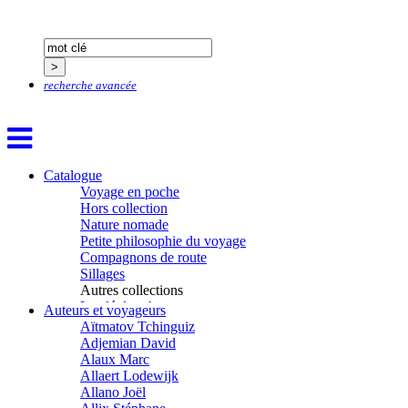
recherche avancée
Catalogue
Voyage en poche
Hors collection
Nature nomade
Petite philosophie du voyage
Compagnons de route
Sillages
Autres collections
La clé des champs
Auteurs et voyageurs
Chemins d’étoiles
Aïtmatov Tchinguiz
Visions
Adjemian David
Alaux Marc
Allaert Lodewijk
Allano Joël