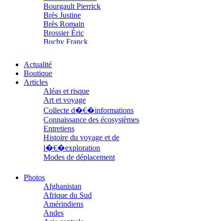
Bourgault Pierrick
Brès Justine
Brès Romain
Brossier Éric
Buchy Franck
Buffon Bertrand
Buiron Daphné
Actualité
Busquet Gérard
Boutique
Cagnat René
Articles
Calonne Marc-Antoine
Aléas et risque
Calvez Tangi
Art et voyage
Cann Typhaine
Collecte d�€�informations
Carbonnaux Stéphan
Connaissance des écosystèmes
Caritey Rémi
Entretiens
Carrau Noak
Histoire du voyage et de
Caufriez Anne
l�€�exploration
Chérel Guillaume
Chambost Germain
Modes de déplacement
Chapuis Éric
Parcours
Chapuis Amandine
Parcours choisis
Photos
Chastel Marie
Patrimoine
Afghanistan
Chaud Marianne
Petite ethnographie
Afrique du Sud
Chenot Philippe
Portraits
Amérindiens
Chicurel Arnaud
Questions de survie
Andes
Clémenceau Adrien
Réflexions