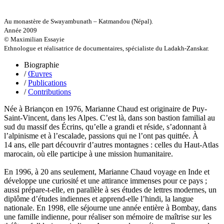
Griette Olivier
Guéguéniat Jean-Yves
Guerrier Gérard
Au monastère de Swayambunath – Katmandou (Népal).
Guillemot Agnès
Année 2009
Guillotel Pierre-Antoine
© Maximilian Essayie
Guyon Élizabeth
Ethnologue et réalisatrice de documentaires, spécialiste du Ladakh-Zanskar.
Haegy Jean-Marie
Hafez Kim
Biographie
Halluin Bruno d’
/
Œuvres
Hardivilliers Albéric d’
/
Publications
Harvey James
/
Contributions
Heimburger Mario
Hervouët Tifenn
Née à Briançon en 1976, Marianne Chaud est originaire de Puy-
Houdaille Christophe
Saint-Vincent, dans les Alpes. C’est là, dans son bastion familial au
Hussain Fawaz
sud du massif des Écrins, qu’elle a grandi et réside, s’adonnant à
Hussenet Emmanuel
l’alpinisme et à l’escalade, passions qui ne l’ont pas quittée. À
Imhof Valentine
14 ans, elle part découvrir d’autres montagnes : celles du Haut-Atlas
Jacq Marie-Claire
marocain, où elle participe à une mission humanitaire.
Jallade Sébastien
Janichon Gérard
En 1996, à 20 ans seulement, Marianne Chaud voyage en Inde et
Kerouedan Annie
développe une curiosité et une attirance immenses pour ce pays ;
Klein Julie
aussi prépare-t-elle, en parallèle à ses études de lettres modernes, un
Klotz Lætitia
diplôme d’études indiennes et apprend-elle l’hindi, la langue
Klvana Ilya
nationale. En 1998, elle séjourne une année entière à Bombay, dans
Kotry Jérôme
une famille indienne, pour réaliser son mémoire de maîtrise sur les