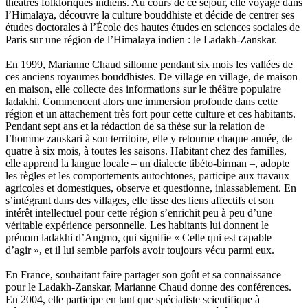
La Brosse Gaële de
théâtres folkloriques indiens. Au cours de ce séjour, elle voyage dans
Labouche Didier
l’Himalaya, découvre la culture bouddhiste et décide de centrer ses
Lacarrière Jacques
études doctorales à l’École des hautes études en sciences sociales de
Lacrampe Corine
Paris sur une région de l’Himalaya indien : le Ladakh-Zanskar.
Lagny Laurence
Laheurte Marielle
En 1999, Marianne Chaud sillonne pendant six mois les vallées de
Lamotte Aymeric de
ces anciens royaumes bouddhistes. De village en village, de maison
Lanni Dominique
en maison, elle collecte des informations sur le théâtre populaire
Lanouguère-Bruneau Virginie
ladakhi. Commencent alors une immersion profonde dans cette
Lantz François
région et un attachement très fort pour cette culture et ces habitants.
Lautier-Gaud Jean
Pendant sept ans et la rédaction de sa thèse sur la relation de
Le Maître Anne
l’homme zanskari à son territoire, elle y retourne chaque année, de
Leblanc Léopoldine
quatre à six mois, à toutes les saisons. Habitant chez des familles,
Leblay Julien
elle apprend la langue locale – un dialecte tibéto-birman –, adopte
Lebrun Alain
les règles et les comportements autochtones, participe aux travaux
Lefèvre David
agricoles et domestiques, observe et questionne, inlassablement. En
Lelièvre Olivier
s’intégrant dans des villages, elle tisse des liens affectifs et son
Lemire Olivier
intérêt intellectuel pour cette région s’enrichit peu à peu d’une
Lemonnier Philippe
véritable expérience personnelle. Les habitants lui donnent le
Lobo Éric
prénom ladakhi d’Angmo, qui signifie « Celle qui est capable
Lodoidamba Chadraabalyn
d’agir », et il lui semble parfois avoir toujours vécu parmi eux.
Loireau Alexis
Loquet Denis
En France, souhaitant faire partager son goût et sa connaissance
Lutz Philippe
pour le Ladakh-Zanskar, Marianne Chaud donne des conférences.
Luzzatto-Béjanin Béatrice
En 2004, elle participe en tant que spécialiste scientifique à