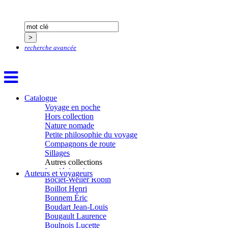
Bastide Fabien
Baudin Julie
Baujard Jacques
Bazin Sylvain
Bellanger Marc
recherche avancée
Bellec Hervé
Belleville Régis
Benestar Géraldine
Benoist Yann
Bertrand Jordane
Bertrandy Antoine
Catalogue
Bezsonov Youri
Voyage en poche
Bideau Michel-Cosme
Hors collection
Billard Yannick
Nature nomade
Blanchet Anne-Lise
Petite philosophie du voyage
Bluntzer Christophe
Compagnons de route
Bobin Mathieu
Sillages
Boch Anne-Laure
Autres collections
Boch Julie
La clé des champs
Auteurs et voyageurs
Boclet-Weller Robin
Chemins d’étoiles
Boillot Henri
Visions
Bonnem Éric
Boudart Jean-Louis
Bougault Laurence
Boulnois Lucette