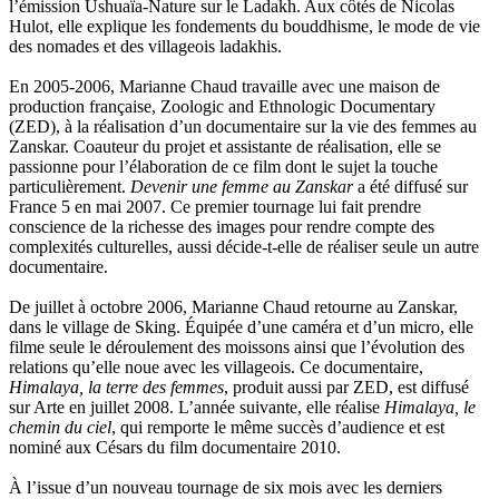
Manoukian Patrick
l’émission Ushuaïa-Nature sur le Ladakh. Aux côtés de Nicolas
Marcel Patrick
Hulot, elle explique les fondements du bouddhisme, le mode de vie
Marthaler Claude
des nomades et des villageois ladakhis.
Mathé Brian
Mathieu Sandra
En 2005-2006, Marianne Chaud travaille avec une maison de
Miollis Bertrand de
production française, Zoologic and Ethnologic Documentary
Mittelette Eddie
(ZED), à la réalisation d’un documentaire sur la vie des femmes au
Monchaud Morgan
Zanskar. Coauteur du projet et assistante de réalisation, elle se
Mouginet Xavier
passionne pour l’élaboration de ce film dont le sujet la touche
Moullec Christian
particulièrement.
Devenir une femme au Zanskar
a été diffusé sur
Muller Victor
France 5 en mai 2007. Ce premier tournage lui fait prendre
Neyret Pierre
conscience de la richesse des images pour rendre compte des
Neyroud Michel
complexités culturelles, aussi décide-t-elle de réaliser seule un autre
Nicolas Philippe
documentaire.
Niveau Stéphane
Noacco Cristina
De juillet à octobre 2006, Marianne Chaud retourne au Zanskar,
Nobili Johanna
dans le village de Sking. Équipée d’une caméra et d’un micro, elle
Nodet Mariette
filme seule le déroulement des moissons ainsi que l’évolution des
Nodet Philippe
relations qu’elle noue avec les villageois. Ce documentaire,
Ollivier-Henry Jocelyne
Himalaya, la terre des femmes
, produit aussi par ZED, est diffusé
Olmedo Éric
sur Arte en juillet 2008. L’année suivante, elle réalise
Himalaya, le
Pacquier Thierry
chemin du ciel
, qui remporte le même succès d’audience et est
Pajetnov Valentin
nominé aux Césars du film documentaire 2010.
Pastureau Jean
Pavie Auguste
À l’issue d’un nouveau tournage de six mois avec les derniers