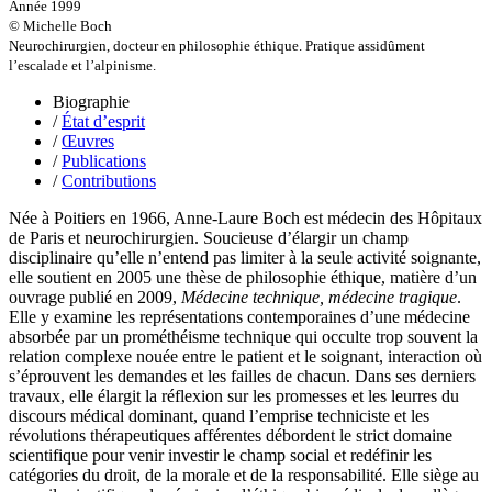
Halluin Bruno d’
Année 1999
Hardivilliers Albéric d’
© Michelle Boch
Harvey James
Neurochirurgien, docteur en philosophie éthique. Pratique assidûment
Heimburger Mario
l’escalade et l’alpinisme.
Hervouët Tifenn
Houdaille Christophe
Biographie
Hussain Fawaz
/
État d’esprit
Hussenet Emmanuel
/
Œuvres
Imhof Valentine
/
Publications
Jacq Marie-Claire
/
Contributions
Jallade Sébastien
Née à Poitiers en 1966, Anne-Laure Boch est médecin des Hôpitaux
Janichon Gérard
de Paris et neurochirurgien. Soucieuse d’élargir un champ
Kerouedan Annie
disciplinaire qu’elle n’entend pas limiter à la seule activité soignante,
Klein Julie
elle soutient en 2005 une thèse de philosophie éthique, matière d’un
Klotz Lætitia
ouvrage publié en 2009,
Médecine technique, médecine tragique
.
Klvana Ilya
Elle y examine les représentations contemporaines d’une médecine
Kotry Jérôme
absorbée par un prométhéisme technique qui occulte trop souvent la
La Brosse Gaële de
relation complexe nouée entre le patient et le soignant, interaction où
Labouche Didier
s’éprouvent les demandes et les failles de chacun. Dans ses derniers
Lacarrière Jacques
travaux, elle élargit la réflexion sur les promesses et les leurres du
Lacrampe Corine
discours médical dominant, quand l’emprise techniciste et les
Lagny Laurence
révolutions thérapeutiques afférentes débordent le strict domaine
Laheurte Marielle
scientifique pour venir investir le champ social et redéfinir les
Lamotte Aymeric de
catégories du droit, de la morale et de la responsabilité. Elle siège au
Lanni Dominique