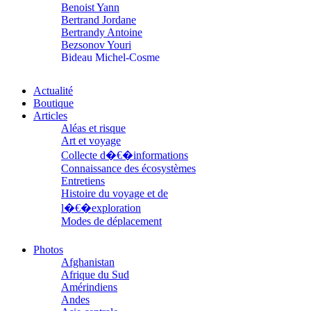
Benoist Yann
Bertrand Jordane
Bertrandy Antoine
Bezsonov Youri
Bideau Michel-Cosme
Billard Yannick
Blanchet Anne-Lise
Actualité
Bluntzer Christophe
Boutique
Bobin Mathieu
Articles
Boch Anne-Laure
Aléas et risque
Boch Julie
Art et voyage
Boclet-Weller Robin
Collecte d�€�informations
Boillot Henri
Connaissance des écosystèmes
Bonnem Éric
Entretiens
Boudart Jean-Louis
Histoire du voyage et de
Bougault Laurence
Boulnois Lucette
l�€�exploration
Bourgault Pierrick
Modes de déplacement
Brès Justine
Parcours
Brès Romain
Parcours choisis
Photos
Brossier Éric
Patrimoine
Afghanistan
Buchy Franck
Petite ethnographie
Afrique du Sud
Buffon Bertrand
Portraits
Amérindiens
Buiron Daphné
Questions de survie
Andes
Busquet Gérard
Réflexions