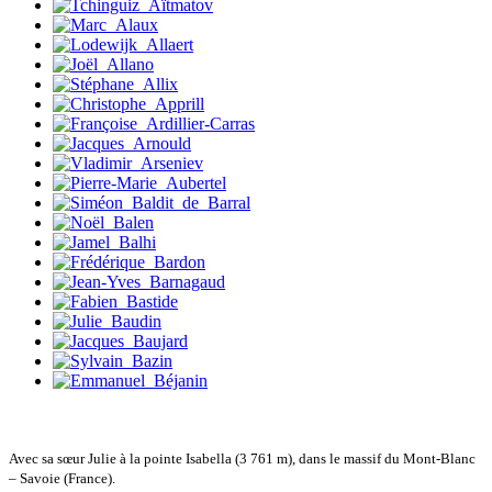
Fraisse Thomas
François Valérie
Fuligni Bruno
Gana Frédéric
Garcia Antoine
Garde François
Gaullier Tanneguy
Gauthier Yves
Gemme Pierre
Gendre Florence
Georis Stéphane
Gilbert Frédéric
Giry Julien
Goisque Thomas
Grange Florent
Gras Cédric
Griette Olivier
Guéguéniat Jean-Yves
Guerrier Gérard
Guillemot Agnès
Guillotel Pierre-Antoine
Guyon Élizabeth
Haegy Jean-Marie
Avec sa sœur Julie à la pointe Isabella (3 761 m), dans le massif du Mont-Blanc
Hafez Kim
– Savoie (France).