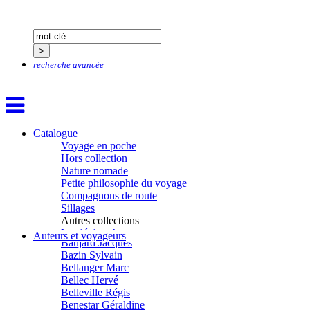
Adjemian David
Alaux Marc
Allaert Lodewijk
Allano Joël
Allix Stéphane
recherche avancée
Apprill Christophe
Ardillier-Carras Françoise
Arnould Jacques
Arseniev Vladimir
Aubertel Pierre-Marie
Béjanin Emmanuel
Catalogue
Bérard Géraldine
Voyage en poche
Baldit de Barral Siméon
Hors collection
Balen Noël
Nature nomade
Balhi Jamel
Petite philosophie du voyage
Bardon Frédérique
Compagnons de route
Barnagaud Jean-Yves
Sillages
Bastide Fabien
Autres collections
Baudin Julie
La clé des champs
Auteurs et voyageurs
Baujard Jacques
Chemins d’étoiles
Bazin Sylvain
Visions
Bellanger Marc
Bellec Hervé
Belleville Régis
Benestar Géraldine