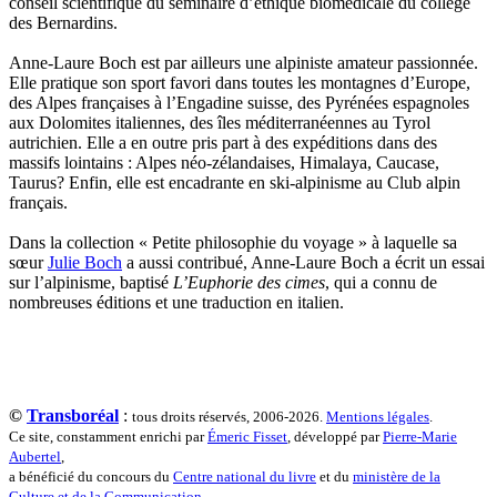
conseil scientifique du séminaire d’éthique biomédicale du collège
Lanouguère-Bruneau Virginie
des Bernardins.
Lantz François
Lautier-Gaud Jean
Anne-Laure Boch est par ailleurs une alpiniste amateur passionnée.
Le Maître Anne
Elle pratique son sport favori dans toutes les montagnes d’Europe,
Leblanc Léopoldine
des Alpes françaises à l’Engadine suisse, des Pyrénées espagnoles
Leblay Julien
aux Dolomites italiennes, des îles méditerranéennes au Tyrol
Lebrun Alain
autrichien. Elle a en outre pris part à des expéditions dans des
Lefèvre David
massifs lointains : Alpes néo-zélandaises, Himalaya, Caucase,
Lelièvre Olivier
Taurus? Enfin, elle est encadrante en ski-alpinisme au Club alpin
Lemire Olivier
français.
Lemonnier Philippe
Lobo Éric
Dans la collection « Petite philosophie du voyage » à laquelle sa
Lodoidamba Chadraabalyn
sœur
Julie Boch
a aussi contribué, Anne-Laure Boch a écrit un essai
Loireau Alexis
sur l’alpinisme, baptisé
L’Euphorie des cimes
, qui a connu de
Loquet Denis
nombreuses éditions et une traduction en italien.
Lutz Philippe
Luzzatto-Béjanin Béatrice
Manoukian Patrick
Marcel Patrick
Marthaler Claude
Mathé Brian
©
Transboréal
:
tous droits réservés, 2006-2026.
Mentions légales
.
Mathieu Sandra
Ce site, constamment enrichi par
Émeric Fisset
, développé par
Pierre-Marie
Miollis Bertrand de
Aubertel
,
Mittelette Eddie
a bénéficié du concours du
Centre national du livre
et du
ministère de la
Monchaud Morgan
Culture et de la Communication
.