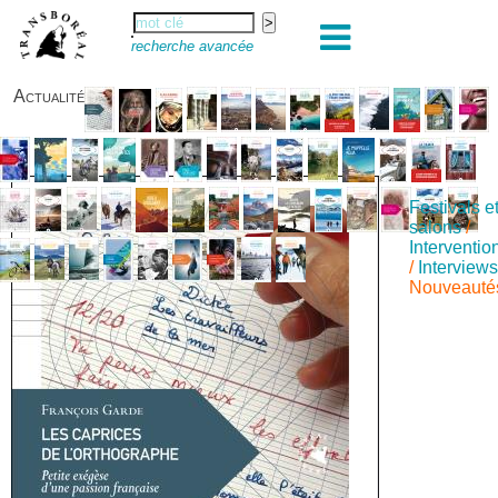
recherche avancée
Actualité
Festivals e
salons
/
Interventio
/
Interview
Nouveauté