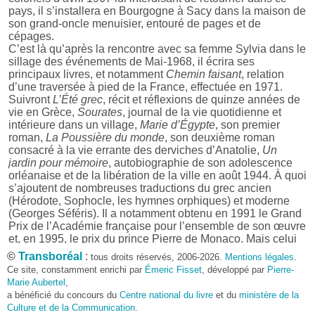
pays, il s’installera en Bourgogne à Sacy dans la maison de
son grand-oncle menuisier, entouré de pages et de
cépages.
C’est là qu’après la rencontre avec sa femme Sylvia dans le
sillage des événements de Mai-1968, il écrira ses
principaux livres, et notamment
Chemin faisant
, relation
d’une traversée à pied de la France, effectuée en 1971.
Suivront
L’Été grec
, récit et réflexions de quinze années de
vie en Grèce,
Sourates
, journal de la vie quotidienne et
intérieure dans un village,
Marie d’Égypte
, son premier
roman,
La Poussière du monde
, son deuxième roman
consacré à la vie errante des derviches d’Anatolie,
Un
jardin pour mémoire
, autobiographie de son adolescence
orléanaise et de la libération de la ville en août 1944. À quoi
s’ajoutent de nombreuses traductions du grec ancien
(Hérodote, Sophocle, les hymnes orphiques) et moderne
(Georges Séféris). Il a notamment obtenu en 1991 le Grand
Prix de l’Académie française pour l’ensemble de son œuvre
et, en 1995, le prix du prince Pierre de Monaco. Mais celui
qu’il préfère est le tout premier, le prix Kléber Haedens, qui
©
Transboréal
:
tous droits réservés, 2006-2026.
Mentions légales
.
récompense une œuvre ou un livre « promouvant le goût
Ce site, constamment enrichi par
Émeric Fisset
, développé par
Pierre-
intense de vivre plutôt que celui de mourir, fût-ce pour des
Marie Aubertel
,
raisons valables ».
a bénéficié du concours du
Centre national du livre
et du
ministère de la
Suivront également un court essai sur ses années
Culture et de la Communication
.
parisiennes et surréalistes intitulé
Ce que je dois à Aimé