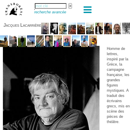
recherche avancée
Jacques Lacarrière
Homme de
lettres,
inspiré par la
Grèce, la
campagne
française, les
grandes
figures
mystiques. A
traduit des
écrivains
grecs, mis en
scène des
pièces de
théâtre.