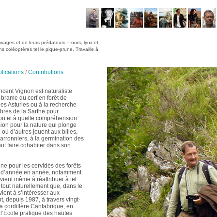
vages et de leurs prédateurs – ours, lynx et
ns coléoptères tel le pique-prune. Travaille à
lications
/
Contributions
cent Vignon est naturaliste
le brame du cerf en forêt de
 les Asturies ou à la recherche
bres de la Sarthe pour
on et à quelle compréhension
on pour la nature qui plonge
 où d’autres jouent aux billes,
marronniers, à la germination des
peut faire cohabiter dans son
ne pour les cervidés des forêts
ons d’année en année, notamment
arvient même à réattribuer à tel
 tout naturellement que, dans le
vient à s’intéresser aux
t, depuis 1987, à travers vingt-
la cordillère Cantabrique, en
 l’École pratique des hautes