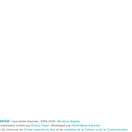
boréal
:
tous droits réservés, 2006-2026.
Mentions légales
.
constamment enrichi par
Émeric Fisset
, développé par
Pierre-Marie Aubertel
,
ié du concours du
Centre national du livre
et du
ministère de la Culture et de la Communication
.