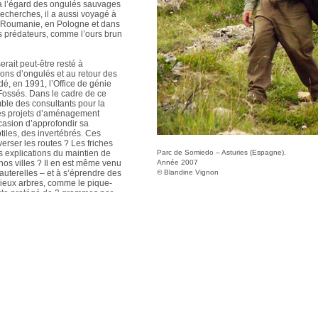
à l’égard des ongulés sauvages
echerches, il a aussi voyagé à
 Roumanie, en Pologne et dans
es prédateurs, comme l’ours brun
rait peut-être resté à
tions d’ongulés et au retour des
dé, en 1991, l’Office de génie
-Fossés. Dans le cadre de ce
ble des consultants pour la
les projets d’aménagement
ccasion d’approfondir sa
iles, des invertébrés. Ces
erser les routes ? Les friches
es explications du maintien de
Parc de Somiedo – Asturies (Espagne).
os villes ? Il en est même venu
Année 2007
sauterelles – et à s’éprendre des
© Blandine Vignon
vieux arbres, comme le pique-
secte protégé de 2 grammes par
e les capacités de dispersion de
tres près à son site de
es conseils scientifiques
de-France et de Picardie,
servatoire des espaces naturels
versité du vivant » (université
que de Ferus, qui milite pour la
ynx en France.