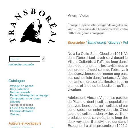
Poncet Sally
Poncins Gontran de
Poulle Marie-Lazarine
Poussin Alexandre
Prjevalski Nikolaï
Vincent Vignon
Quierzy Pauline
Raffard Matthieu
Rasse Rémy
Écologue, spécialiste des grands ongulés sau
Ravel Patrice de
loup –, mais aussi des batraciens et de certai
Revel Luc de
Ripart Jacqueline
l’Office de génie écologique.
Rizzato Tullio
Rochez Carine
Rondón Analía
Biographie
/
État d’esprit
/
Œuvres
/
Pub
Roperch Aurélie
Roux Baptiste
Sablé Erik
Né à La Celle-Saint-Cloud en 1961, Vin
Saint-Loup
dans l’âme. Il faut l’avoir suivi durant 
Salon Olivier
Sapin-Defour Cédric
Villers-Cotterêts, à l’affût du loup dans
Sattler Alexandre
recherche avancée
du pique-prune dans les cavités des ar
Sauquet Michel
comprendre à quel sens de l’observati
Sauve Philippe
Shipton Eric
des écosystèmes peut mener une passi
Sibony Julie
ses racines loin dans l’enfance. À l’âge
Sokpakbaïev Berdibek
Catalogue
l’enfant s’intéresse à la floraison des 
Soleilhavoup François
plantes et à toutes les bestioles qu’il 
Squillace Sophie
Voyage en poche
Stuck Hudson
Hors collection
vivarium.
Sylvestre Françoise
Nature nomade
Tardieu Marc
Petite philosophie du voyage
Adolescent, Vincent Vignon se passion
Terrisse Marc
Compagnons de route
de Picardie, dont il suit les populati
Tesson Sylvain
Sillages
Thevenet Jacqueline
Autres collections
à travers leurs bois, qu’il collecte et p
Touboul Marion
La clé des champs
ou tel spécimen entrevu ou pisté. C’est
Toumanov Vadim
Chemins d’étoiles
cadre de cette passion exclusive, il en 
Trouplin Boris
Visions
Troussier Virginie
prédateurs des cervidés, tel le loup don
Tuilier Romain
deux voyages, il a suivi le retour dans 
Auteurs et voyageurs
Tulane Fabrice
Espagne. Il a ainsi présenté en 1995 à
Tzapoff Antoine