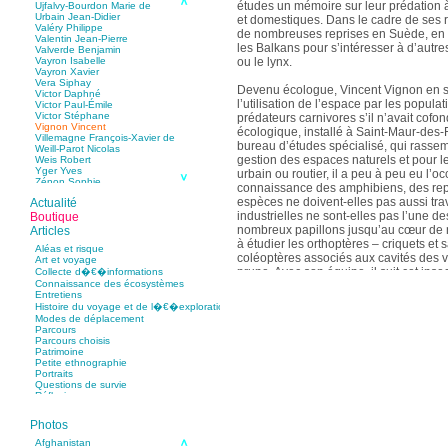
études un mémoire sur leur prédation 
Ujfalvy-Bourdon Marie de
Urbain Jean-Didier
et domestiques. Dans le cadre de ses r
Valéry Philippe
de nombreuses reprises en Suède, en
Valentin Jean-Pierre
les Balkans pour s’intéresser à d’autr
Valverde Benjamin
ou le lynx.
Vayron Isabelle
Vayron Xavier
Vera Siphay
Devenu écologue, Vincent Vignon en se
Victor Daphné
l’utilisation de l’espace par les popula
Victor Paul-Émile
Victor Stéphane
prédateurs carnivores s’il n’avait cofon
Vignon Vincent
écologique, installé à Saint-Maur-des
Villemagne François-Xavier de
bureau d’études spécialisé, qui rassem
Weill-Parot Nicolas
gestion des espaces naturels et pour 
Weis Robert
Yger Yves
urbain ou routier, il a peu à peu eu l’o
Zénon Sophie
connaissance des amphibiens, des rept
espèces ne doivent-elles pas aussi trav
Actualité
industrielles ne sont-elles pas l’une d
Boutique
nombreux papillons jusqu’au cœur de n
Articles
à étudier les orthoptères – criquets et 
Aléas et risque
coléoptères associés aux cavités des 
Art et voyage
prune. Avec son équipe, il suit cet in
Collecte d�€�informations
Connaissance des écosystèmes
pistage radio afin de mieux comprendr
Entretiens
cette espèce casanière, fidèle à 200 mè
Histoire du voyage et de l�€�exploration
naissance !
Modes de déplacement
Parcours
Vincent Vignon est également membre d
Parcours choisis
Patrimoine
régionaux du patrimoine naturel d’Île-
Petite ethnographie
membre du conseil scientifique du Con
Portraits
de Picardie et de l’École doctorale « Di
Questions de survie
Réflexions
Paris VI), animateur du comité scientifi
préservation de l’ours, du loup et du l
Photos
Afghanistan