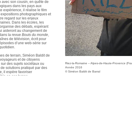
o avec son cousin, en quête de
ogiques dans les pays aux
 expérience, il réalise le film
s expositions photographiques et
tre regard sur les enjeux
aines. Dans les écoles, les
l organise des débats, espérant
qui aideront au changement de
 dans la revue
Bouts du monde
,
aînes de télévision, écrit pour
 épisodes d’une web-série sur
quotidien.
s de terrain, Siméon Baldit de
voyageurs et de citoyens
 sur des sujets sociétaux ou
Riez-la-Romaine – Alpes-de-Haute-Provence (Fra
de solutions pratiqué par des
Année 2016
, il espère favoriser
© Siméon Baldit de Barral
ible en ces temps
ur « Comment l’imagination active
nférence TedX de mai 2018, et
les processus initiatiques.