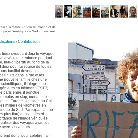
taires. A réalisé un tour du monde et de
urope et l’Amérique du Sud notamment.
lications
/
Contributions
s lieux évoquant déjà le voyage
rral a vécu une enfance pourtant
, lieu-dit perdu au fond de la
 déjà pour lui source de toutes
ours familial devenant
des nuits dans la rue et les
une nouvelle famille chez une
scientifiques, il intègre une
ngénieurs en bâtiment (ESTP).
e parisienne, il ponctue
romptus en stop, menant de
toute l’Europe. Un stage au Chili
ues milliers de kilomètres en
érique du Sud. Participant à une
s plus flou) dans le désert
ortance de l’image véhiculée
 réaliser des voyages ayant du
e avec ses valeurs.
prend donc, pour célébrer la fin