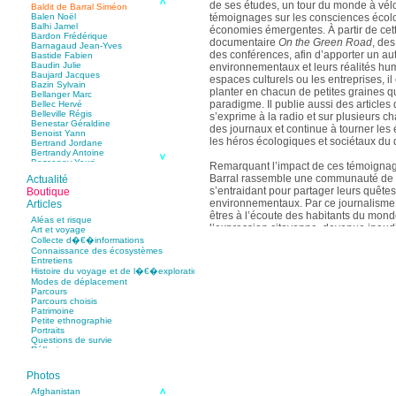
de ses études, un tour du monde à vél
Baldit de Barral Siméon
témoignages sur les consciences écol
Balen Noël
Balhi Jamel
économies émergentes. À partir de cette
Bardon Frédérique
documentaire
On the Green Road
, de
Barnagaud Jean-Yves
des conférences, afin d’apporter un au
Bastide Fabien
Baudin Julie
environnementaux et leurs réalités hum
Baujard Jacques
espaces culturels ou les entreprises, i
Bazin Sylvain
planter en chacun de petites graines 
Bellanger Marc
paradigme. Il publie aussi des articles
Bellec Hervé
Belleville Régis
s’exprime à la radio et sur plusieurs ch
Benestar Géraldine
des journaux et continue à tourner les
Benoist Yann
les héros écologiques et sociétaux du 
Bertrand Jordane
Bertrandy Antoine
Bezsonov Youri
Remarquant l’impact de ces témoignage
Bideau Michel-Cosme
Barral rassemble une communauté de 
Actualité
Billard Yannick
s’entraidant pour partager leurs quêtes
Boutique
Blanchet Anne-Lise
Bluntzer Christophe
environnementaux. Par ce journalisme 
Articles
Bobin Mathieu
êtres à l’écoute des habitants du monde
Aléas et risque
Boch Anne-Laure
l’expression citoyenne, devenue inaud
Art et voyage
Boch Julie
d’uniformisation. Il s’interroge ainsi s
Boclet-Weller Robin
Collecte d�€�informations
Boillot Henri
Connaissance des écosystèmes
peut sauver le monde ? » dans une co
Bonnem Éric
Entretiens
travaille à de futurs documentaires sur 
Boudart Jean-Louis
Histoire du voyage et de l�€�exploration
Bougault Laurence
Modes de déplacement
Boulnois Lucette
Parcours
Bourgault Pierrick
Parcours choisis
Brès Justine
Patrimoine
Brès Romain
Petite ethnographie
Brossier Éric
Portraits
Buchy Franck
Questions de survie
Buffon Bertrand
Réflexions
Buiron Daphné
Busquet Gérard
Photos
Cagnat René
Calonne Marc-Antoine
Afghanistan
Calvez Tangi