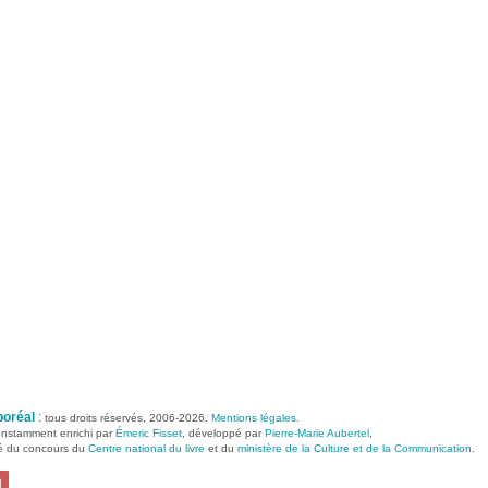
boréal
:
tous droits réservés, 2006-2026.
Mentions légales
.
constamment enrichi par
Émeric Fisset
, développé par
Pierre-Marie Aubertel
,
ié du concours du
Centre national du livre
et du
ministère de la Culture et de la Communication
.