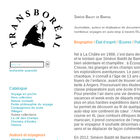
Siméon Baldit de Barral
Journaliste, auteur et réalisateur de documen
nombreux voyages en auto-stop à travers l’E
Biographie
/
État d’esprit
/
Œuvres
/
Pub
Né à La Châtre en 1988, c’est dans de
et le lointain que Siméon Baldit de Ba
bien sédentaire et champêtre : à Écosse
Creuse, les granges et les champs sont
recherche avancée
les explorations aventureuses. Le parc
chaotique, il connaît à l’âge de 13 ans 
foyers de l’enfance, avant de trouver 
tante à Angers. Poursuivant des études 
Catalogue
classe préparatoire puis une école d’i
Pour prendre l’air dans une vie devenu
Voyage en poche
Hors collection
vacances et week-ends de départs imp
Aïtmatov Tchinguiz
Nature nomade
Adjemian David
plus en plus hardies expéditions dans 
Petite philosophie du voyage
Alaux Marc
lui permet de découvrir au fil de quelq
Compagnons de route
Allaert Lodewijk
auto-stop son continent de cœur : l’Am
Sillages
Allano Joël
Autres collections
Allix Stéphane
course en 4L (aux contours éthiques de
La clé des champs
Apprill Christophe
marocain, il prend conscience de l’imp
Chemins d’étoiles
Ardillier-Carras Françoise
par le voyageur. Il souhaite désormais
Visions
Arnould Jacques
sens et se déplacer de façon cohérent
Arseniev Vladimir
Aubertel Pierre-Marie
Auteurs et voyageurs
Béjanin Emmanuel
En 2012, Siméon Baldit de Barral entre
Bérard Géraldine