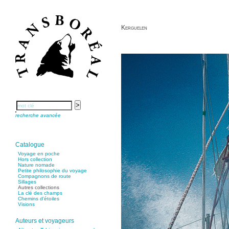
Kerguelen
recherche avancée
Catalogue
Voyage en poche
Hors collection
Nature nomade
Petite philosophie du voyage
Compagnons de route
Sillages
Autres collections
La clé des champs
Chemins d’étoiles
Visions
Auteurs et voyageurs