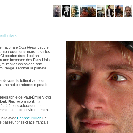
ntributions
ne nationale
Cols bleus
jusqu’en
s embarquements mais aussi les
e Clipperton dans l’océan
ia une traversée des États-Unis
 toutes les occasions sont
tournage, raconter la planète,
st devenu le leitmotiv de cet
nt une nette préférence pour le
la biographie de Paul-Émile Victor
ont. Plus récemment, il a
 dédié à cet explorateur de
homme et de son environnement.
ublie avec
Daphné Buiron
un
 le passeur brise-glace français