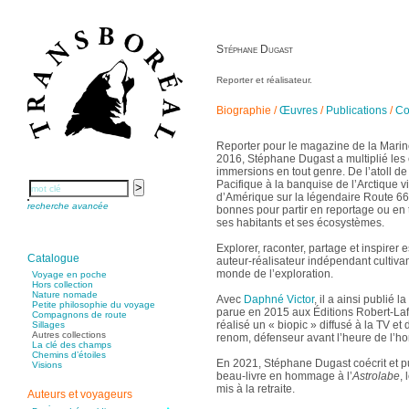
Buchy Franck
Buffon Bertrand
Buiron Daphné
Busquet Gérard
Stéphane Dugast
Cagnat René
Calonne Marc-Antoine
Calvez Tangi
Reporter et réalisateur.
Cann Typhaine
Carbonnaux Stéphan
Caritey Rémi
Biographie
/
Œuvres
/
Publications
/
Co
Carrau Noak
Caufriez Anne
Chérel Guillaume
Chambost Germain
Reporter pour le magazine de la Mari
Chapuis Éric
2016, Stéphane Dugast a multiplié le
Chapuis Amandine
immersions en tout genre. De l’atoll d
Chastel Marie
Chaud Marianne
Pacifique à la banquise de l’Arctique v
Chenot Philippe
d’Amérique sur la légendaire Route 66,
Chicurel Arnaud
recherche avancée
bonnes pour partir en reportage ou en 
Clémenceau Adrien
Colonna d’Istria Jérôme
ses habitants et ses écosystèmes.
Conesa Gabriel
Corazza Pascal
Explorer, raconter, partage et inspirer e
Cotta Jean-Marc
Catalogue
auteur-réalisateur indépendant cultiva
Cousergue Arnaud
Crane Adrian
monde de l’exploration.
Voyage en poche
Crane Richard
Hors collection
Croiziers de Lacvivier Aurélie
Nature nomade
Avec
Daphné Victor
, il a ainsi publié 
Dash Naraa
Petite philosophie du voyage
parue en 2015 aux Éditions Robert-Laff
Debove Florence
Compagnons de route
Dectot de Christen Antoine
réalisé un « biopic » diffusé à la TV et
Sillages
Dedet Christian
Autres collections
renom, défenseur avant l’heure de l’
Degoul Franck
La clé des champs
Delaunay Matthieu
Chemins d’étoiles
Deledicque Sébastien
En 2021, Stéphane Dugast coécrit et p
Visions
Delloye Bernard
beau-livre en hommage à l’
Astrolabe
,
Delloye Mélanie
mis à la retraite.
Descave Nicolas
Auteurs et voyageurs
Desprez Élise