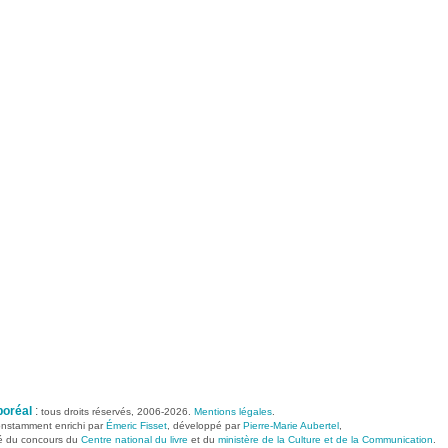
boréal
:
tous droits réservés, 2006-2026.
Mentions légales
.
constamment enrichi par
Émeric Fisset
, développé par
Pierre-Marie Aubertel
,
ié du concours du
Centre national du livre
et du
ministère de la Culture et de la Communication
.