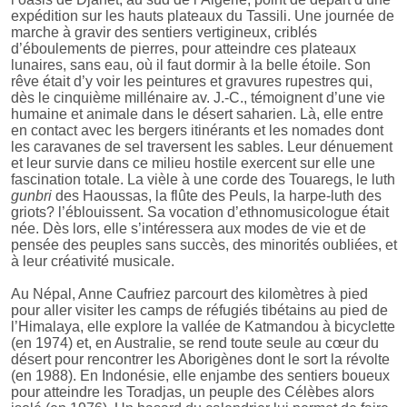
expédition sur les hauts plateaux du Tassili. Une journée de
marche à gravir des sentiers vertigineux, criblés
d’éboulements de pierres, pour atteindre ces plateaux
lunaires, sans eau, où il faut dormir à la belle étoile. Son
rêve était d’y voir les peintures et gravures rupestres qui,
dès le cinquième millénaire av. J.-C., témoignent d’une vie
humaine et animale dans le désert saharien. Là, elle entre
en contact avec les bergers itinérants et les nomades dont
les caravanes de sel traversent les sables. Leur dénuement
et leur survie dans ce milieu hostile exercent sur elle une
fascination totale. La vièle à une corde des Touaregs, le luth
gunbri
des Haoussas, la flûte des Peuls, la harpe-luth des
griots? l’éblouissent. Sa vocation d’ethnomusicologue était
née. Dès lors, elle s’intéressera aux modes de vie et de
pensée des peuples sans succès, des minorités oubliées, et
à leur créativité musicale.
Au Népal, Anne Caufriez parcourt des kilomètres à pied
pour aller visiter les camps de réfugiés tibétains au pied de
l’Himalaya, elle explore la vallée de Katmandou à bicyclette
(en 1974) et, en Australie, se rend toute seule au cœur du
désert pour rencontrer les Aborigènes dont le sort la révolte
(en 1988). En Indonésie, elle enjambe des sentiers boueux
pour atteindre les Toradjas, un peuple des Célèbes alors