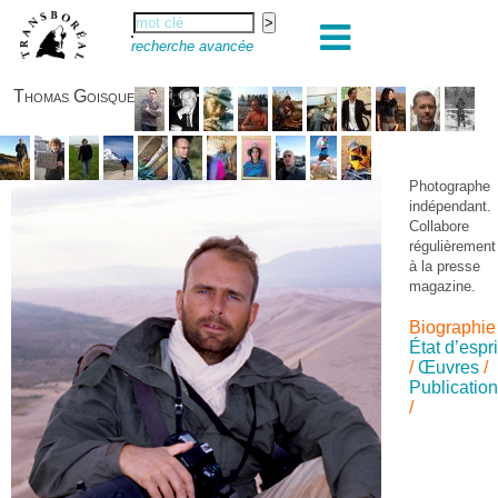
recherche avancée
Thomas Goisque
Photographe
indépendant.
Collabore
régulièrement
à la presse
magazine.
Biographie
État d’espri
/
Œuvres
/
Publicatio
/