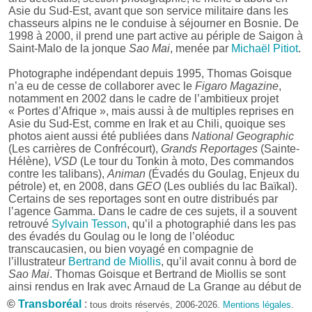
Asie du Sud-Est, avant que son service militaire dans les
chasseurs alpins ne le conduise à séjourner en Bosnie. De
1998 à 2000, il prend une part active au périple de Saigon à
Saint-Malo de la jonque
Sao Mai
, menée par
Michaël Pitiot
.
Photographe indépendant depuis 1995, Thomas Goisque
n’a eu de cesse de collaborer avec le
Figaro Magazine
,
notamment en 2002 dans le cadre de l’ambitieux projet
« Portes d’Afrique », mais aussi à de multiples reprises en
Asie du Sud-Est, comme en Irak et au Chili, quoique ses
photos aient aussi été publiées dans
National Geographic
(Les carrières de Confrécourt),
Grands Reportages
(Sainte-
Hélène),
VSD
(Le tour du Tonkin à moto, Des commandos
contre les talibans),
Animan
(Évadés du Goulag, Enjeux du
pétrole) et, en 2008, dans
GEO
(Les oubliés du lac Baïkal).
Certains de ses reportages sont en outre distribués par
l’agence Gamma. Dans le cadre de ces sujets, il a souvent
retrouvé
Sylvain Tesson
, qu’il a photographié dans les pas
des évadés du Goulag ou le long de l’oléoduc
transcaucasien, ou bien voyagé en compagnie de
l’illustrateur
Bertrand de Miollis
, qu’il avait connu à bord de
Sao Mai
. Thomas Goisque et Bertrand de Miollis se sont
ainsi rendus en Irak avec Arnaud de La Grange au début de
2004 et en Afghanistan avec Sylvain Tesson au début de
©
Transboréal
:
tous droits réservés, 2006-2026.
Mentions légales
.
2009 pour témoigner de l’engagement d’unités de l’armée