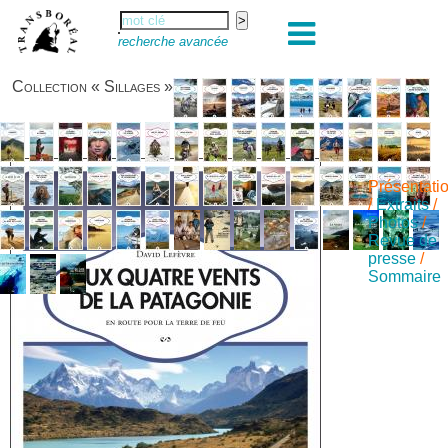
recherche avancée
Collection « Sillages »
Présentati
/
Extraits
/
Photos
/
Revue de
presse
/
Sommaire