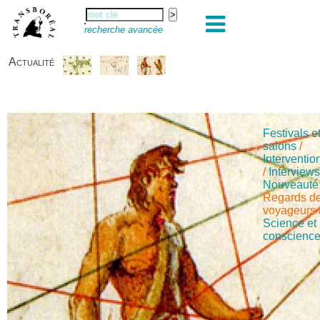
recherche avancée
Actualité
Festivals e
salons
/
Interventio
/
Interview
Nouveauté
Regards d
voyageurs
Science et
conscienc