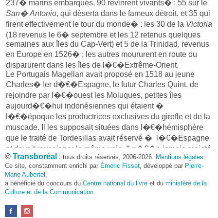
237� marins embarqués, 90 revinrent vivants� : 55 sur le
San� Antonio
, qui déserta dans le fameux détroit, et 35 qui
firent effectivement le tour du monde� : les 30 de la
Victoria
(18 revenus le 6� septembre et les 12 retenus quelques
semaines aux îles du Cap-Vert) et 5 de la Trinidad, revenus
en Europe en 1526� ; les autres moururent en route ou
disparurent dans les îles de l�€�Extrême-Orient.
Le Portugais Magellan avait proposé en 1518 au jeune
Charles� Ier d�€�Espagne, le futur Charles Quint, de
rejoindre par l�€�ouest les Moluques, petites îles
aujourd�€�hui indonésiennes qui étaient �
l�€�époque les productrices exclusives du girofle et de la
muscade. Il les supposait situées dans l�€�hémisphère
que le traité de Tordesillas avait réservé � l�€�Espagne
et devait revenir par la même voie. Il n�€�a jamais projeté
©
Transboréal
:
tous droits réservés, 2006-2026.
Mentions légales
.
de faire un tour du monde. Son décès prématuré, le
Ce site, constamment enrichi par
Émeric Fisset
, développé par
Pierre-
27� avril� 1521 sur l�€�île de Mactan aux Philippines,
Marie Aubertel
,
ne lui permettra pas de le réaliser. L�€�ancien mutin Juan
a bénéficié du concours du
Centre national du livre
et du
ministère de la
Sebastián Elcano en recevra les honneurs au retour �
Culture et de la Communication
.
Séville de la
Victoria
, seul navire rescapé. L�€�exploit du
navigateur est d�€�avoir résisté � ses hommes et aux