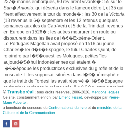
237� marins embarqués, 90 revinrent vivants� : 55 sur le
San� Antonio
, qui déserta dans le fameux détroit, et 35 qui
firent effectivement le tour du monde� : les 30 de la
Victoria
(18 revenus le 6� septembre et les 12 retenus quelques
semaines aux îles du Cap-Vert) et 5 de la Trinidad, revenus
en Europe en 1526� ; les autres moururent en route ou
disparurent dans les îles de l�€�Extrême-Orient.
Le Portugais Magellan avait proposé en 1518 au jeune
Charles� Ier d�€�Espagne, le futur Charles Quint, de
rejoindre par l�€�ouest les Moluques, petites îles
aujourd�€�hui indonésiennes qui étaient �
l�€�époque les productrices exclusives du girofle et de la
muscade. Il les supposait situées dans l�€�hémisphère
que le traité de Tordesillas avait réservé � l�€�Espagne
et devait revenir par la même voie. Il n�€�a jamais projeté
©
Transboréal
:
tous droits réservés, 2006-2026.
Mentions légales
.
de faire un tour du monde. Son décès prématuré, le
Ce site, constamment enrichi par
Émeric Fisset
, développé par
Pierre-
27� avril� 1521 sur l�€�île de Mactan aux Philippines,
Marie Aubertel
,
ne lui permettra pas de le réaliser. L�€�ancien mutin Juan
a bénéficié du concours du
Centre national du livre
et du
ministère de la
Sebastián Elcano en recevra les honneurs au retour �
Culture et de la Communication
.
Séville de la
Victoria
, seul navire rescapé. L�€�exploit du
navigateur est d�€�avoir résisté � ses hommes et aux