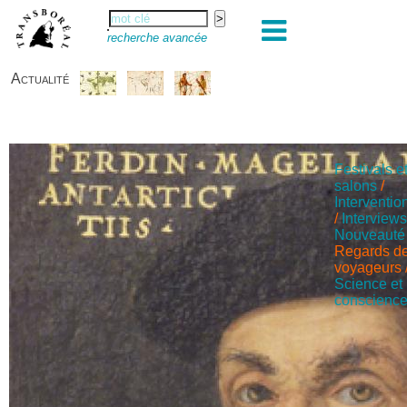
recherche avancée
Actualité
Festivals e
salons
/
Interventio
/
Interview
Nouveauté
Regards d
voyageurs
Science et
conscienc